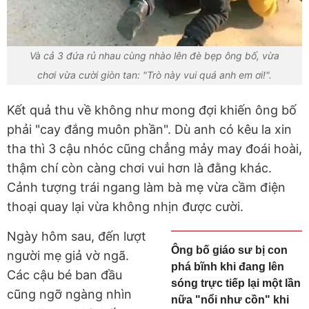
Và cả 3 đứa rủ nhau cùng nhào lên đè bẹp ông bố, vừa
chơi vừa cười giòn tan: "Trò này vui quá anh em ơi!".
Kết quả thu về không như mong đợi khiến ông bố
phải "cay đắng muôn phần". Dù anh có kêu la xin
tha thì 3 cậu nhóc cũng chẳng mảy may đoái hoài,
thậm chí còn càng chơi vui hơn là đằng khác.
Cảnh tượng trái ngang làm bà mẹ vừa cầm điện
thoại quay lại vừa không nhịn được cười.
Ngày hôm sau, đến lượt
Ông bố giáo sư bị con
người mẹ giả vờ ngã.
phá bĩnh khi đang lên
Các cậu bé ban đầu
sóng trực tiếp lại một lần
cũng ngỡ ngàng nhìn
nữa "nổi như cồn" khi