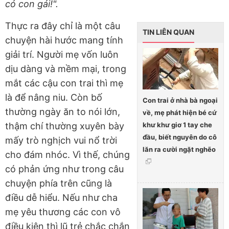
có con gái!".
Thực ra đây chỉ là một câu
TIN LIÊN QUAN
chuyện hài hước mang tính
giải trí. Người mẹ vốn luôn
dịu dàng và mềm mại, trong
mắt các cậu con trai thì mẹ
là để nâng niu. Còn bố
Con trai ở nhà bà ngoại
thường ngày ăn to nói lớn,
về, mẹ phát hiện bé cứ
khư khư giơ 1 tay che
thậm chí thường xuyên bày
đầu, biết nguyên do cô
mấy trò nghịch vui nổ trời
lăn ra cười ngặt nghẽo
cho đám nhóc. Vì thế, chúng
có phản ứng như trong câu
chuyện phía trên cũng là
điều dễ hiểu. Nếu như cha
mẹ yêu thương các con vô
điều kiện thì lũ trẻ chắc chắn