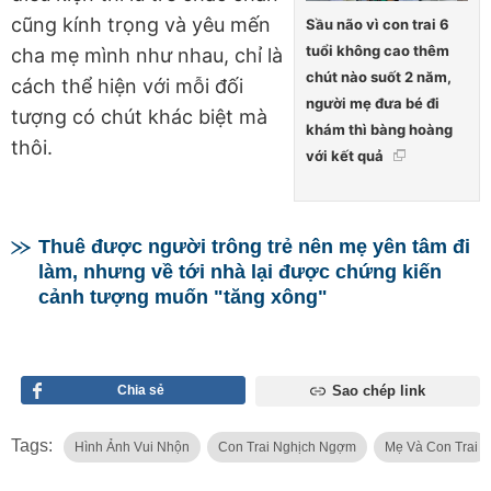
cũng kính trọng và yêu mến
Sầu não vì con trai 6
tuổi không cao thêm
cha mẹ mình như nhau, chỉ là
chút nào suốt 2 năm,
cách thể hiện với mỗi đối
người mẹ đưa bé đi
tượng có chút khác biệt mà
khám thì bàng hoàng
thôi.
với kết quả
Thuê được người trông trẻ nên mẹ yên tâm đi
làm, nhưng về tới nhà lại được chứng kiến
cảnh tượng muốn "tăng xông"
Chia sẻ
Sao chép link
Tags:
Hình Ảnh Vui Nhộn
Con Trai Nghịch Ngợm
Mẹ Và Con Trai