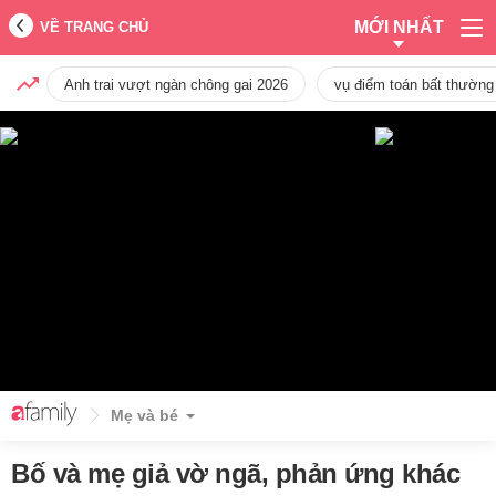
MỚI NHẤT
VỀ TRANG CHỦ
Anh trai vượt ngàn chông gai 2026
vụ điểm toán bất thường
Mẹ và bé
Bố và mẹ giả vờ ngã, phản ứng khác