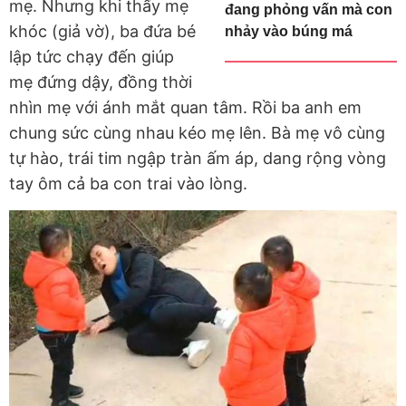
mẹ. Nhưng khi thấy mẹ
đang phỏng vấn mà con
khóc (giả vờ), ba đứa bé
nhảy vào búng má
lập tức chạy đến giúp
mẹ đứng dậy, đồng thời
nhìn mẹ với ánh mắt quan tâm. Rồi ba anh em
chung sức cùng nhau kéo mẹ lên. Bà mẹ vô cùng
tự hào, trái tim ngập tràn ấm áp, dang rộng vòng
tay ôm cả ba con trai vào lòng.