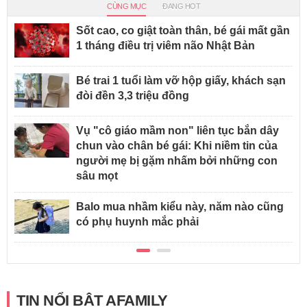
CÙNG MỤC
ĐANG HOT
Sốt cao, co giật toàn thân, bé gái mất gần
1 tháng điều trị viêm não Nhật Bản
Bé trai 1 tuổi làm vỡ hộp giấy, khách sạn
đòi đền 3,3 triệu đồng
Vụ "cô giáo mầm non" liên tục bắn dây
chun vào chân bé gái: Khi niềm tin của
người mẹ bị gặm nhấm bởi những con
sâu mọt
Balo mua nhầm kiểu này, năm nào cũng
có phụ huynh mắc phải
TIN NỔI BẬT AFAMILY