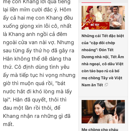
mẹ con Khang lời qua tiếng
lại liền mỉm cười đắc ý. Hôm
ấy cả hai mẹ con Khang đều
xuống giọng xin lỗi cô, nhất
là Khang anh ngồi cả đêm
Những cái Tết đặc biệt
ngoài cửa van nài vợ. Nhưng
của "cặp đôi chớp
nhoáng": Đón Tết
sau từng ấy thứ họ đã gây ra
Dương nhà nội, Tết Âm
Hân không thể dễ dàng tha
nhà ngoại, cô dâu Việt
thứ. Cô định dùng tình yêu
còn táo bạo rủ cả bố
ấy mà tiếp tục hi vọng nhưng
mẹ chồng Tây về Việt
giờ thì muộn quá rồi, "bát
Nam ăn Tết
nước hắt đi khó lòng mà lấy
lại". Hân đã quyết, thôi thì
đau một lần rồi thôi, để
Khang nhận ra những gì đã
mất.
Mẹ chồng cho cháu