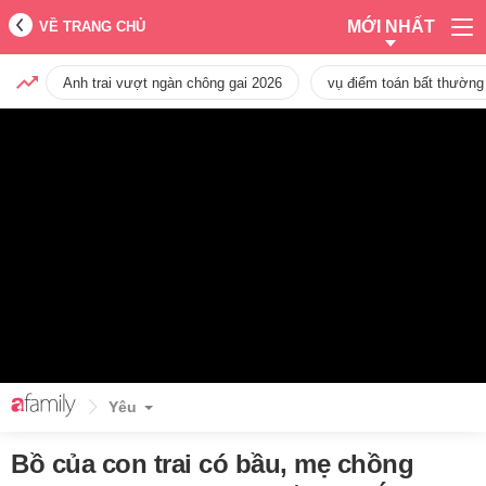
MỚI NHẤT
VỀ TRANG CHỦ
Anh trai vượt ngàn chông gai 2026
vụ điểm toán bất thường
Yêu
Bồ của con trai có bầu, mẹ chồng