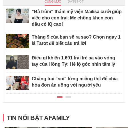
CÙNG MỤC
ĐANG HOT
"Bà trùm" thẩm mỹ viện Mailisa cưới giúp
việc cho con trai: Mẹ chồng khen con
dâu có IQ cao!
Tháng 9 của bạn sẽ ra sao? Chọn ngay 1
lá Tarot để biết câu trả lời
Điều gì khiến 1.691 trai trẻ sa vào vòng
tay của Hồng Tỷ: Hé lộ góc nhìn tâm lý
Chàng trai "soi" từng miếng thịt để chia
hóa đơn ăn uống với người yêu
TIN NỔI BẬT AFAMILY