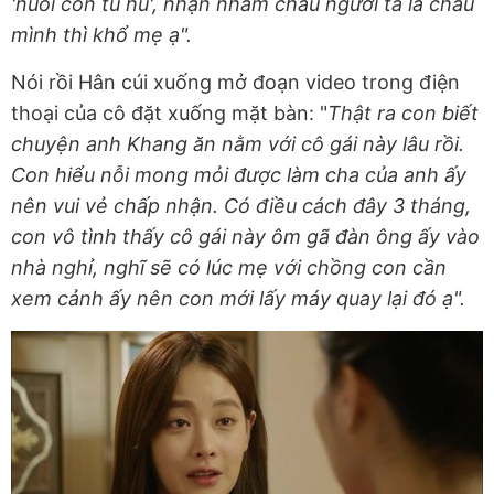
'nuôi con tu hú', nhận nhầm cháu người ta là cháu
mình thì khổ mẹ ạ".
Nói rồi Hân cúi xuống mở đoạn video trong điện
thoại của cô đặt xuống mặt bàn: "
Thật ra con biết
chuyện anh Khang ăn nằm với cô gái này lâu rồi.
Con hiểu nỗi mong mỏi được làm cha của anh ấy
nên vui vẻ chấp nhận. Có điều cách đây 3 tháng,
con vô tình thấy cô gái này ôm gã đàn ông ấy vào
nhà nghỉ, nghĩ sẽ có lúc mẹ với chồng con cần
xem cảnh ấy nên con mới lấy máy quay lại đó ạ".