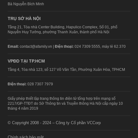
Bà Nguyễn Bích Minh
TRỤ SỞ HÀ NỘI
Tầng 21, Tòa nhà Center Building, Hapulico Complex, Số 01, phố
Nguyễn Huy Tưởng, phường Thanh Xuân, thành phố Hà Nội
Email:
contact@afamily.vn |
Điện thoại:
024 7309 5555, máy lẻ 62.370
VPĐD TẠI TP.HCM
Tầng 4, Tòa nhà 123, số 127 Võ Văn Tần, Phường Xuân Hòa, TPHCM
Điện thoại:
028 7307 7979
Giấy phép thiết lập trang thông tin điện tử tổng hợp trên mạng số
2217/GP-TTĐT do Sở Thông tin và Truyền thông Hà Nội cấp ngày 10
tháng 4 năm 2019
© Copyright 2008 - 2024 – Công ty Cổ phần VCCorp
Chính sách bảo mật