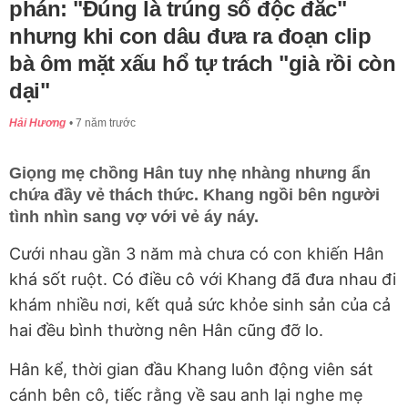
phán: "Đúng là trúng số độc đắc"
nhưng khi con dâu đưa ra đoạn clip
bà ôm mặt xấu hổ tự trách "già rồi còn
dại"
Hải Hương
7 năm trước
Giọng mẹ chồng Hân tuy nhẹ nhàng nhưng ẩn
chứa đầy vẻ thách thức. Khang ngồi bên người
tình nhìn sang vợ với vẻ áy náy.
Cưới nhau gần 3 năm mà chưa có con khiến Hân
khá sốt ruột. Có điều cô với Khang đã đưa nhau đi
khám nhiều nơi, kết quả sức khỏe sinh sản của cả
hai đều bình thường nên Hân cũng đỡ lo.
Hân kể, thời gian đầu Khang luôn động viên sát
cánh bên cô, tiếc rằng về sau anh lại nghe mẹ