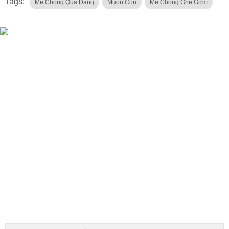
Tags:
Mẹ Chồng Quá Đáng
Muộn Con
Mẹ Chồng Ghê Gớm