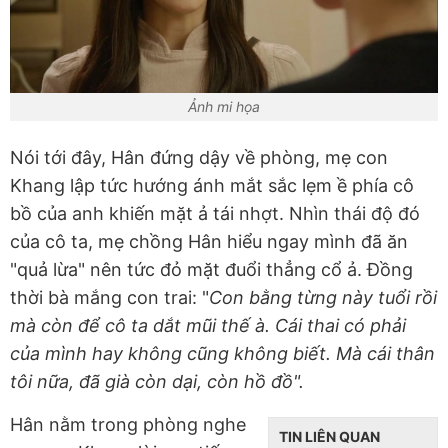
Ảnh mi họa
Nói tới đây, Hân đứng dậy về phòng, mẹ con
Khang lập tức hướng ánh mắt sắc lẹm ề phía cô
bồ của anh khiến mặt ả tái nhợt. Nhìn thái độ đó
của cô ta, mẹ chồng Hân hiểu ngay mình đã ăn
"quả lừa" nên tức đỏ mặt đuổi thẳng cổ ả. Đồng
thời bà mắng con trai: "
Con bằng từng này tuổi rồi
mà còn để cô ta dắt mũi thế à. Cái thai có phải
của mình hay không cũng không biết. Mà cái thân
tôi nữa, đã già còn dại, còn hồ đồ".
Hân nằm trong phòng nghe
TIN LIÊN QUAN