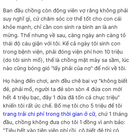
Ban đầu chồng còn động viên vợ rằng không phải
suy nghĩ gì, cứ chăm sóc cơ thể tốt cho con cái
khỏe mạnh, chỉ cần con sinh ra bình an là anh
mừng. Thế nhưng về sau, càng ngày anh càng tỏ
thái độ cáu giận với tôi. Kể cả ngày tôi sinh con
trong bệnh viện, phải đóng viện phí hơn 10 triệu
(do tôi sinh mổ), thế là chồng mặt mày sa sầm, lúc
nào cũng bóng gió "lấy phải của nợ" để nói về tôi.
Họ hàng đến chơi, anh đều chê bai vợ "không biết
đẻ, phải mổ, người ta đẻ sòn sòn 4 đứa con mới
hết 4 triệu bạc, đây 1 đứa đã tốn cả chục triệu"
khiến tôi rất ức chế. Bố mẹ tôi cho 5 triệu để tôi
trang trải chi phí trong thời gian ở cữ
, chứ 1 tháng
đầu, chồng không đưa cho tôi 1 đồng vì anh bảo:
"Tiêu hết vào tiện viện phí rồi, cô biết đẻ thì có