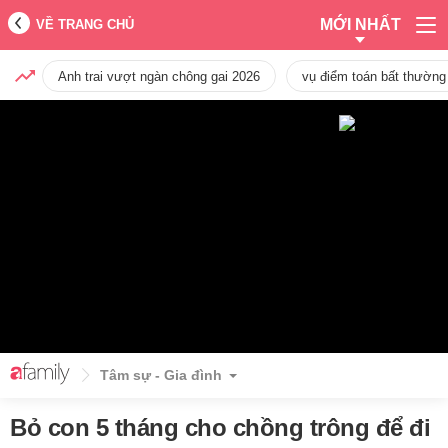
MỚI NHẤT
VỀ TRANG CHỦ
Anh trai vượt ngàn chông gai 2026
vụ điểm toán bất thường
Tâm sự - Gia đình
Bỏ con 5 tháng cho chồng trông để đi