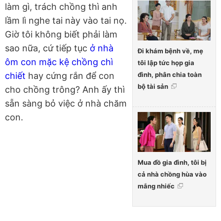
làm gì, trách chồng thì anh
lầm lì nghe tai này vào tai nọ.
Giờ tôi không biết phải làm
sao nữa, cứ tiếp tục
ở nhà
Đi khám bệnh về, mẹ
ôm con mặc kệ chồng chì
tôi lập tức họp gia
đình, phân chia toàn
chiết
hay cứng rắn để con
bộ tài sản
cho chồng trông? Anh ấy thì
sẵn sàng bỏ việc ở nhà chăm
con.
Mua đồ gia đình, tôi bị
cả nhà chồng hùa vào
mắng nhiếc