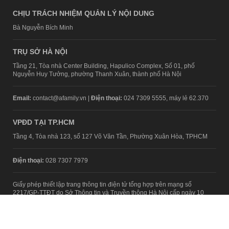
CHỊU TRÁCH NHIỆM QUẢN LÝ NỘI DUNG
Bà Nguyễn Bích Minh
TRỤ SỞ HÀ NỘI
Tầng 21, Tòa nhà Center Building, Hapulico Complex, Số 01, phố
Nguyễn Huy Tưởng, phường Thanh Xuân, thành phố Hà Nội
Email:
contact@afamily.vn |
Điện thoại:
024 7309 5555, máy lẻ 62.370
VPĐD TẠI TP.HCM
Tầng 4, Tòa nhà 123, số 127 Võ Văn Tần, Phường Xuân Hòa, TPHCM