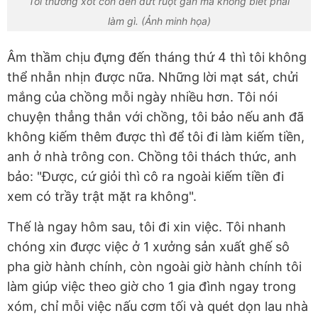
Tôi thương xót con đến đứt ruột gan mà không biết phải
làm gì. (Ảnh minh họa)
Âm thầm chịu đựng đến tháng thứ 4 thì tôi không
thể nhẫn nhịn được nữa. Những lời mạt sát, chửi
mắng của chồng mỗi ngày nhiều hơn. Tôi nói
chuyện thẳng thắn với chồng, tôi bảo nếu anh đã
không kiếm thêm được thì để tôi đi làm kiếm tiền,
anh ở nhà trông con. Chồng tôi thách thức, anh
bảo: "Được, cứ giỏi thì cô ra ngoài kiếm tiền đi
xem có trầy trật mặt ra không".
Thế là ngay hôm sau, tôi đi xin việc. Tôi nhanh
chóng xin được việc ở 1 xưởng sản xuất ghế sô
pha giờ hành chính, còn ngoài giờ hành chính tôi
làm giúp việc theo giờ cho 1 gia đình ngay trong
xóm, chỉ mỗi việc nấu cơm tối và quét dọn lau nhà