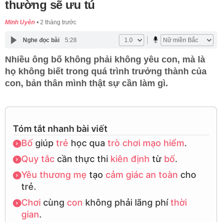
thường sẽ ưu tú
Minh Uyên
2 tháng trước
Nghe đọc bài
5:28
Nhiều ông bố không phải không yêu con, mà là
họ không biết trong quá trình trưởng thành của
con, bản thân mình thật sự cần làm gì.
Tóm tắt nhanh bài viết
Bố
giúp
trẻ
học qua
trò chơi
mạo hiểm
.
Quy tắc
cần thực thi
kiên định
từ
bố
.
Yêu thương
mẹ
tạo
cảm giác an toàn
cho
trẻ.
Chơi
cùng
con
không phải lãng phí
thời
gian
.