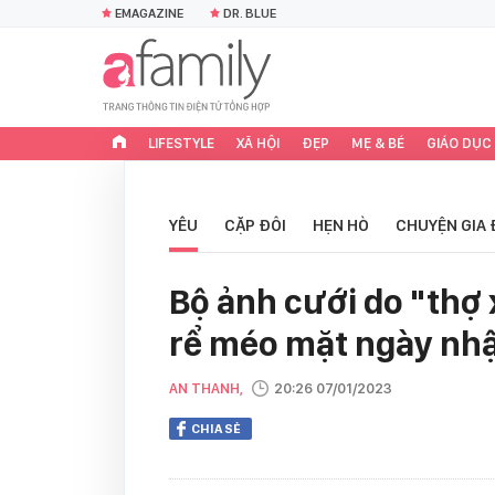
EMAGAZINE
DR. BLUE
LIFESTYLE
XÃ HỘI
ĐẸP
MẸ & BÉ
GIÁO DỤC
YÊU
CẶP ĐÔI
HẸN HÒ
CHUYỆN GIA 
Bộ ảnh cưới do "thợ 
rể méo mặt ngày nh
AN THANH,
20:26 07/01/2023
CHIA SẺ