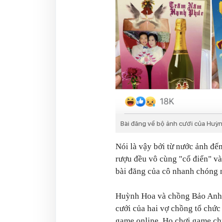
Bài đăng về bộ ảnh cưới của Huỳ
Nói là vậy bởi từ nước ảnh đến
rượu đều vô cùng "cổ điển" và
bài đăng của cô nhanh chóng n
Huỳnh Hoa và chồng Bảo Anh h
cưới của hai vợ chồng tổ chứ
game online. Họ chơi game chu