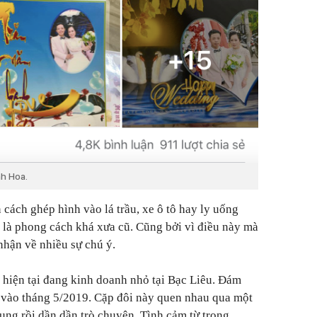
nh Hoa.
 cách ghép hình vào lá trầu, xe ô tô hay ly uống
 là phong cách khá xưa cũ. Cũng bởi vì điều này mà
hận về nhiều sự chú ý.
iện tại đang kinh doanh nhỏ tại Bạc Liêu. Đám
c vào tháng 5/2019. Cặp đôi này quen nhau qua một
ng rồi dần dần trò chuyện. Tình cảm từ trong