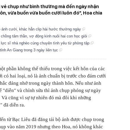
i vẻ chụp như bình thường mà đến ngày nhận
uôn, vừa buồn vừa buồn cười luôn đó", Hoa chia
 lộ ảnh cưới, khác hẳn clip hài hước thường ngày
 chồng tâm thần, vợ động kinh nuôi hai con học giỏi
 lực sĩ nhà nghèo cùng chuyện tình yêu từ phòng tập
ỉnh An Giang trong 3 ngày liên tục
ột phần không thể thiếu trong việc kết hôn của các
i có hai loại, nó là ảnh chuẩn bị trước cho đám cưới
khắc đáng nhớ trong ngày thành hôn. Nếu như ảnh
rể "diễn" và chỉnh sửa thì ảnh chụp phóng sự ngày
. Và cũng vì sự tự nhiên đó mà đôi khi những
 đã diễn ra.
ến từ Bạc Liêu đã đăng tải bộ ảnh được chụp trong
chụp vào năm 2019 nhưng theo Hoa, nó không khác