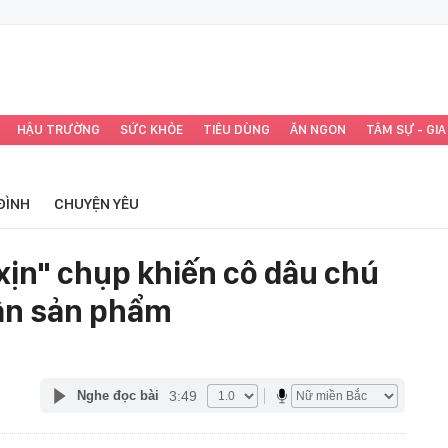
HẬU TRƯỜNG
SỨC KHỎE
TIÊU DÙNG
ĂN NGON
TÂM SỰ - GIA
ĐÌNH
CHUYỆN YÊU
xịn" chụp khiến cô dâu chú
ận sản phẩm
3:49
Nghe đọc bài