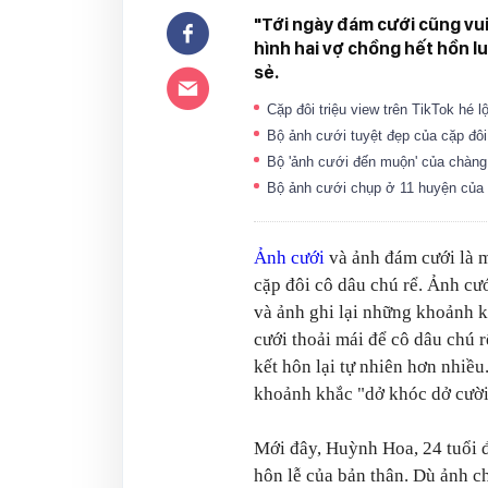
"Tới ngày đám cưới cũng vu
hình hai vợ chồng hết hồn l
sẻ.
Cặp đôi triệu view trên TikTok hé
Bộ ảnh cưới tuyệt đẹp của cặp đôi
Bộ 'ảnh cưới đến muộn' của chàng
Bộ ảnh cưới chụp ở 11 huyện của t
Ảnh cưới
và ảnh đám cưới là m
cặp đôi cô dâu chú rể. Ảnh cướ
và ảnh ghi lại những khoảnh 
cưới thoải mái để cô dâu chú 
kết hôn lại tự nhiên hơn nhiều
khoảnh khắc "dở khóc dở cười"
Mới đây, Huỳnh Hoa, 24 tuổi đ
hôn lễ của bản thân. Dù ảnh 