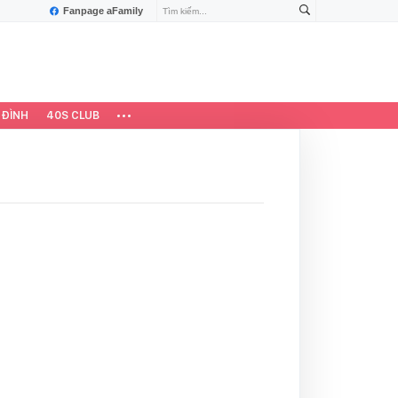
Fanpage aFamily
 ĐÌNH
40S CLUB