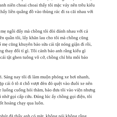
h niên choai choai thấy tôi mặc váy nên trêu kiểu
hấy liền quẳng đồ vào thùng rác đi ra cãi nhau với
 mẹ ngồi đấy mà chồng tôi đòi đánh nhau với cả
lên quần tôi, lấy khăn lau cho tôi mà chồng cũng
 mẹ cũng khuyên bảo sửa cái tật nóng giận đi rồi,
 thay đổi tí gì. Tôi cảnh báo anh rằng kiểu gì
cái tật ghen tuông vô cớ, chồng chỉ bĩu môi bảo
i. Sáng nay tôi đi làm muộn phóng xe hơi nhanh,
ặp cái ô tô 4 chỗ vượt đèn đỏ quệt vào đuôi xe nên
e luống cuống hỏi thăm, bảo đưa tôi vào viện nhưng
 nhờ gọi cấp cứu. Đúng lúc ấy chồng gọi điện, tôi
hốt hoảng chạy qua luôn.
phút đã thấy anh có mặt, không nói không rằng