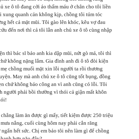
ủ xe ô tô đang cởi áo thấm máu ở chân cho tôi liền
 xung quanh cản không kịp, chồng tôi túm tóc
ưng hết cả mặt mũi. Tôi gào lên khóc, kêu vợ đau
 cứu đến nơi thì cả tôi lẫn anh chủ xe ô tô cùng nhập
n thì bác sĩ bảo anh kia dập mũi, nứt gò má, tôi thì
chứ không nặng lắm. Gia đình anh đi ô tô đòi kiện
ố mẹ chồng muối mặt xin lỗi người ta rồi thương
huyện. May mà anh chủ xe ô tô cũng tốt bụng, đồng
en chứ không báo công an vì anh cũng có lỗi. Tôi
h người phải bồi thường vì thói cả giận mất khôn
ói!
chẳng làm ăn được gì mấy, tiết kiệm được 250 triệu
 mưa nắng, cuối cùng hôm nay phải cắn răng
ớ ngẩn hết sức. Chị em bảo tôi nên làm gì để chồng
y nhanh hơn não đây?