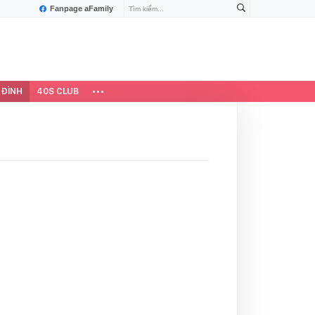
Fanpage aFamily
 ĐÌNH
40S CLUB