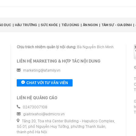
ÁO DỤC
HẬU TRƯỜNG
SỨC KHỎE
TIÊU DÙNG
ĂN NGON
TÂM SỰ - GIA ĐÌNH
Chịu trách nhiệm quản lý nội dung:
Bà Nguyễn Bích Minh.
LIÊN HỆ MARKETING & HỢP TÁC NỘI DUNG
©
marketing@afamily.vn
T
CHAT VỚI TƯ VẤN VIÊN
C
T
LIÊN HỆ QUẢNG CÁO
G
t
02473007108
T
giaitrixahoi@admicro.vn
Tầng 20, Tòa nhà Center Building - Hapulico Complex,
Số 01, phố Nguyễn Huy Tưởng, phường Thanh Xuân,
thành phố Hà Nội