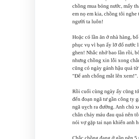
chồng mua bỏng nước, mấy than
em nọ em kia, chồng tôi nghe t
người ta luôn!
Hoặc có lần ăn ở nhà hàng, bố
phục vụ vì bạn ấy lỡ đổ nước 
ghen! Nhắc nhở bao lần rồi, bố
nhưng chồng xin lỗi xong chẳng
cũng có ngày gánh hậu quả từ 
"Để anh chống mắt lên xem!".
Rồi cuối cùng ngày ấy cũng tớ
đến đoạn ngã tư gần công ty g
ngã uỵch ra đường. Anh chủ x
chân chảy máu đau quá nên tôi
nói vợ gặp tai nạn khiến anh 
Chắc chồng đang ở gần nên 5 