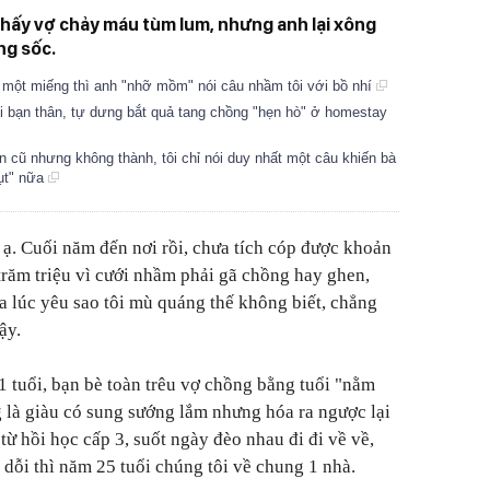
thấy vợ chảy máu tùm lum, nhưng anh lại xông
ng sốc.
p một miếng thì anh "nhỡ mồm" nói câu nhầm tôi với bồ nhí
i bạn thân, tự dưng bắt quả tang chồng "hẹn hò" ở homestay
n cũ nhưng không thành, tôi chỉ nói duy nhất một câu khiến bà
ụt" nữa
 ạ. Cuối năm đến nơi rồi, chưa tích cóp được khoản
 trăm triệu vì cưới nhầm phải gã chồng hay ghen,
a lúc yêu sao tôi mù quáng thế không biết, chẳng
ậy.
 tuổi, bạn bè toàn trêu vợ chồng bằng tuổi "nằm
g là giàu có sung sướng lắm nhưng hóa ra ngược lại
ừ hồi học cấp 3, suốt ngày đèo nhau đi đi về về,
n dỗi thì năm 25 tuổi chúng tôi về chung 1 nhà.