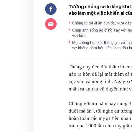
Tưởng chồng sẽ lo lắng khi 
vào làm một việc khiến ai cũ
Chồng rủ tôi đi ăn bún ốc, vừa gắ
Chụp ảnh sống ảo ở hồ Tây với hộ
với bồ
Mẹ chồng hẹn kết thông gia với bạ
sợ không dám kêu tiếc "con dâu h
Tháng này đen đủi thật chị em
nào ra hồn đã lại mất thêm cả
cục súc và nóng tính. Ngày xư
nhận ra anh ta vô duyên như v
Chồng với tôi năm nay cùng 31
duỗi mà ăn", tôi nghe cứ tưởn
hoàn toàn các mẹ ạ! Yêu nhau t
trải qua 1000 lần chia tay giậ