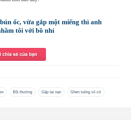
 bún ốc, vừa gắp một miếng thì anh
hầm tôi với bồ nhí
en
bồi thường
gặp tai nạn
ghen tuông vô cớ