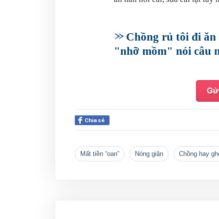
Chồng rủ tôi đi ăn
"nhỡ mồm" nói câu n
Chia sẻ
mất tiền “oan”
nóng giận
chồng hay gh