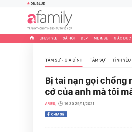
DR. BLUE
LIFESTYLE
XÃ HỘI
ĐẸP
MẸ & BÉ
GIÁO DỤC
TÂM SỰ - GIA ĐÌNH
TÂM SỰ
TÌNH YÊU
Bị tai nạn gọi chồng 
cớ của anh mà tôi mấ
ARIES,
16:30 25/11/2021
CHIA SẺ