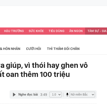
HẬU TRƯỜNG
SỨC KHỎE
TIÊU DÙNG
ĂN NGON
TÂM SỰ - GIA
 & HÔN NHÂN
CƯỚI HỎI
THÌ THẦM GỐI CHĂN
ra giúp, vì thói hay ghen vô
t oan thêm 100 triệu
3:49
Nghe đọc bài