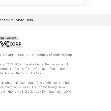
40S CLUB
VIDEO
RSS
 Copyright 2008 - 2026 –
Công ty cổ phần VCCorp
ầng 17, 19, 20, 21 Tòa nhà Center Building - Hapulico
omplex, Số 01, phố Nguyễn Huy Tưởng, phường
hanh Xuân, thành phố Hà Nội
iấy phép thiết lập trang thông tin điện tử tổng hợp
rên mạng số 2217/GP-TTĐT do Sở Thông tin và
ruyền thông Hà Nội cấp ngày 10 tháng 4 năm 2019