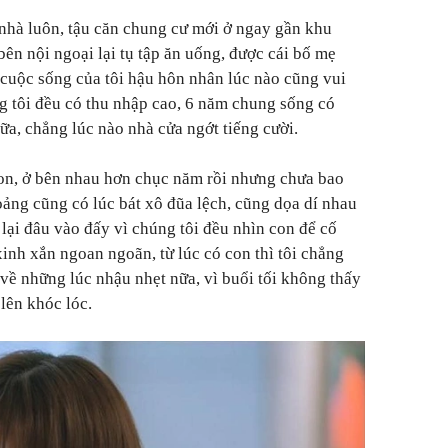
nhà luôn, tậu căn chung cư mới ở ngay gần khu
 bên nội ngoại lại tụ tập ăn uống, được cái bố mẹ
cuộc sống của tôi hậu hôn nhân lúc nào cũng vui
ng tôi đều có thu nhập cao, 6 năm chung sống có
ữa, chẳng lúc nào nhà cửa ngớt tiếng cười.
con, ở bên nhau hơn chục năm rồi nhưng chưa bao
oảng cũng có lúc bát xô đũa lệch, cũng dọa dí nhau
 lại đâu vào đấy vì chúng tôi đều nhìn con để cố
xinh xắn ngoan ngoãn, từ lúc có con thì tôi chẳng
về những lúc nhậu nhẹt nữa, vì buổi tối không thấy
lên khóc lóc.