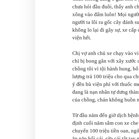
chưa hỏi đầu đuôi, thấy anh ch
xông vào đấm luôn! Mọi người
người ta lôi ra gốc cây đánh s
không lo lại đi gây sự, xe cấp
viện hết.
Chị vợ anh chủ xe chạy vào việ
chỉ bị bong gân với xây xước 
chồng tôi vì tội hành hung, b
lượng trả 100 triệu cho qua c
ý đền bù viện phí với thuốc m
đang là nạn nhân tự dưng thàn
của chồng, chán không buồn n
Từ đầu năm đến giờ dịch bệnh 
định cuối năm sắm con xe che
chuyển 100 triệu tiền oan, ng
ăn năn hối cải, sửa cái tật ta