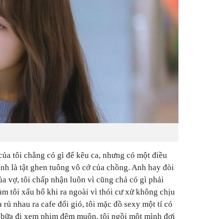
 của tôi chẳng có gì để kêu ca, nhưng có một điều
ính là tật ghen tuông vô cớ của chồng. Anh hay đòi
ủa vợ, tôi chấp nhận luôn vì cũng chả có gì phải
m tôi xấu hổ khi ra ngoài vì thói cư xử không chịu
rủ nhau ra cafe đổi gió, tôi mặc đồ sexy một tí có
Có bữa đi xem phim đêm muộn, tôi ngồi một mình đợi