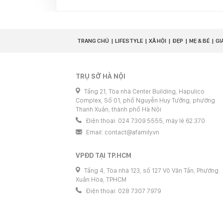
TRANG CHỦ
LIFESTYLE
XÃ HỘI
ĐẸP
MẸ & BÉ
GI
TRỤ SỞ HÀ NỘI
Tầng 21, Tòa nhà Center Building, Hapulico
Complex, Số 01, phố Nguyễn Huy Tưởng, phường
Thanh Xuân, thành phố Hà Nội
Điện thoại: 024 7309 5555, máy lẻ 62.370
Email:
contact@afamily.vn
VPĐD TẠI TP.HCM
Tầng 4, Tòa nhà 123, số 127 Võ Văn Tần, Phường
Xuân Hòa, TPHCM
Điện thoại: 028 7307 7979