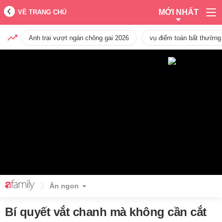
MỚI NHẤT
VỀ TRANG CHỦ
Anh trai vượt ngàn chông gai 2026
vụ điểm toán bất thường
Ăn ngon
Bí quyết vắt chanh mà không cần cắt