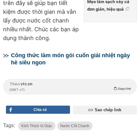
Mẹo làm sạch vảy cá
trên đây sẽ giúp bạn tiết
đơn giản, hiệu quả
kiệm được thời gian mà vẫn
lấy được nước cốt chanh
nhiều nhất. Chúc các bạn áp
dụng thành công.
Công thức làm món gỏi cuốn giải nhiệt ngày
hè siêu ngon
Theo
vtc.vn
Copy link
(GMT +7)
Chia sẻ
Sao chép link
Tags:
Kích Thích Vị Giác
Nước Cốt Chanh