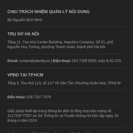
CHỊU TRÁCH NHIỆM QUẢN LÝ NỘI DUNG
Bà Nguyễn Bích Minh
TRỤ SỞ HÀ NỘI
Tầng 21, Tòa nhà Center Building, Hapulico Complex, Số 01, phố
Nguyễn Huy Tưởng, phường Thanh Xuân, thành phố Hà Nội
Email:
contact@afamily.vn |
Điện thoại:
024 7309 5555, máy lẻ 62.370
VPĐD TẠI TP.HCM
Tầng 4, Tòa nhà 123, số 127 Võ Văn Tần, Phường Xuân Hòa, TPHCM
Điện thoại:
028 7307 7979
Giấy phép thiết lập trang thông tin điện tử tổng hợp trên mạng số
2217/GP-TTĐT do Sở Thông tin và Truyền thông Hà Nội cấp ngày 10
tháng 4 năm 2019