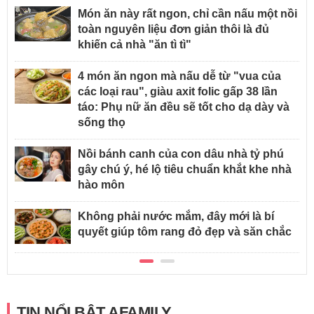
Món ăn này rất ngon, chỉ cần nấu một nồi
toàn nguyên liệu đơn giản thôi là đủ
khiến cả nhà "ăn tì tì"
4 món ăn ngon mà nấu dễ từ "vua của
các loại rau", giàu axit folic gấp 38 lần
táo: Phụ nữ ăn đều sẽ tốt cho dạ dày và
sống thọ
Nồi bánh canh của con dâu nhà tỷ phú
gây chú ý, hé lộ tiêu chuẩn khắt khe nhà
hào môn
Không phải nước mắm, đây mới là bí
quyết giúp tôm rang đỏ đẹp và săn chắc
TIN NỔI BẬT AFAMILY