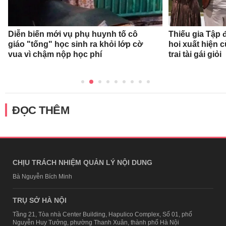
Diễn biến mới vụ phụ huynh tố cô
Thiếu gia Tập
giáo "tống" học sinh ra khỏi lớp cờ
hoi xuất hiện 
vua vì chậm nộp học phí
trai tài gái giỏi
ĐỌC THÊM
CHỊU TRÁCH NHIỆM QUẢN LÝ NỘI DUNG
Bà Nguyễn Bích Minh
TRỤ SỞ HÀ NỘI
Tầng 21, Tòa nhà Center Building, Hapulico Complex, Số 01, phố
Nguyễn Huy Tưởng, phường Thanh Xuân, thành phố Hà Nội