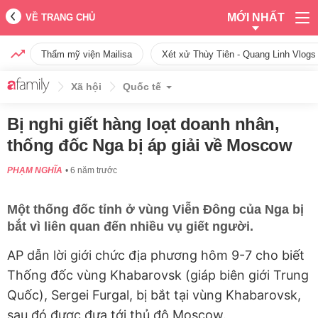
MỚI NHẤT
VỀ TRANG CHỦ
Thẩm mỹ viện Mailisa
Xét xử Thùy Tiên - Quang Linh Vlogs
Xã hội
Quốc tế
Bị nghi giết hàng loạt doanh nhân,
thống đốc Nga bị áp giải về Moscow
PHẠM NGHĨA
6 năm trước
Một thống đốc tỉnh ở vùng Viễn Đông của Nga bị
bắt vì liên quan đến nhiều vụ giết người.
AP dẫn lời giới chức địa phương hôm 9-7 cho biết
Thống đốc vùng Khabarovsk (giáp biên giới Trung
Quốc), Sergei Furgal, bị bắt tại vùng Khabarovsk,
sau đó được đưa tới thủ đô Moscow.