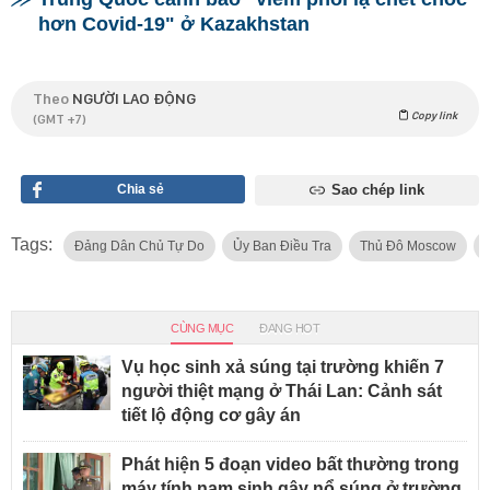
hơn Covid-19" ở Kazakhstan
Theo
NGƯỜI LAO ĐỘNG
Copy link
(GMT +7)
Chia sẻ
Sao chép link
Tags:
Đảng Dân Chủ Tự Do
Ủy Ban Điều Tra
Thủ Đô Moscow
CÙNG MỤC
ĐANG HOT
Vụ học sinh xả súng tại trường khiến 7
người thiệt mạng ở Thái Lan: Cảnh sát
tiết lộ động cơ gây án
Phát hiện 5 đoạn video bất thường trong
máy tính nam sinh gây nổ súng ở trường