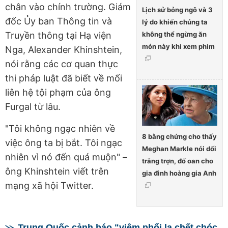
chân vào chính trường. Giám
Lịch sử bỏng ngô và 3
đốc Ủy ban Thông tin và
lý do khiến chúng ta
không thể ngừng ăn
Truyền thông tại Hạ viện
món này khi xem phim
Nga, Alexander Khinshtein,
nói rằng các cơ quan thực
thi pháp luật đã biết về mối
liên hệ tội phạm của ông
Furgal từ lâu.
"Tôi không ngạc nhiên về
8 bằng chứng cho thấy
việc ông ta bị bắt. Tôi ngạc
Meghan Markle nói dối
nhiên vì nó đến quá muộn" –
trắng trợn, đổ oan cho
ông Khinshtein viết trên
gia đình hoàng gia Anh
mạng xã hội Twitter.
Trung Quốc cảnh báo "viêm phổi lạ chết chóc