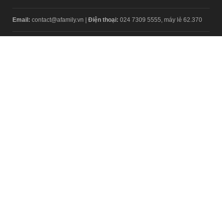
Email:
contact@afamily.vn |
Điện thoại:
024 7309 5555, máy lẻ 62.370
VPĐD TẠI TP.HCM
Tầng 4, Tòa nhà 123, số 127 Võ Văn Tần, Phường Xuân Hòa, TPHCM
Điện thoại:
028 7307 7979
Giấy phép thiết lập trang thông tin điện tử tổng hợp trên mạng số
2217/GP-TTĐT do Sở Thông tin và Truyền thông Hà Nội cấp ngày 10
tháng 4 năm 2019
© Copyright 2008 - 2024 – Công ty Cổ phần VCCorp
Chính sách bảo mật
Fanpage aFamily
Xem bản Desktop