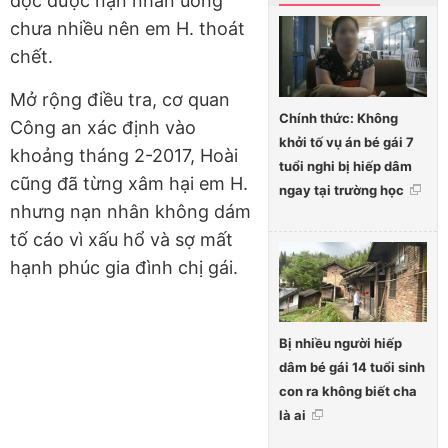
độc dược nạn nhân uống
chưa nhiều nên em H. thoát
chết.
Mở rộng điều tra, cơ quan
Chính thức: Không
Công an xác định vào
khởi tố vụ án bé gái 7
khoảng tháng 2-2017, Hoài
tuổi nghi bị hiếp dâm
cũng đã từng xâm hại em H.
ngay tại trường học
nhưng nạn nhân không dám
tố cáo vì xấu hổ và sợ mất
hạnh phúc gia đình chị gái.
Bị nhiều người hiếp
dâm bé gái 14 tuổi sinh
con ra không biết cha
là ai