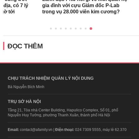
 địa, có 7 lý
gia đình với cựu Giám đốc P-Lab
gờ tới
trong vụ 28.000 viên kim cương?
ĐỌC THÊM
CHỊU TRÁCH NHIỆM QUẢN LÝ NỘI DUNG
Bà Nguyễn Bích Minh
TRỤ SỞ HÀ NỘI
Tầng 21, Tòa nhà Center Building, Hapulico Complex, Số 01, phố
Nguyễn Huy Tưởng, phường Thanh Xuân, thành phố Hà Nội
Email:
contact@afamily.vn |
Điện thoại:
024 7309 5555, máy lẻ 62.370