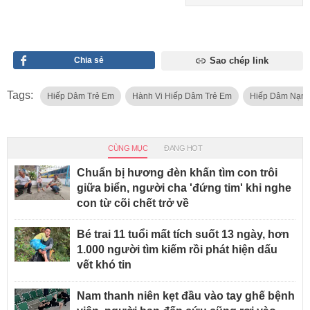
Chia sẻ
Sao chép link
Tags:
Hiếp Dâm Trẻ Em
Hành Vi Hiếp Dâm Trẻ Em
Hiếp Dâm Nạn
CÙNG MỤC
ĐANG HOT
Chuẩn bị hương đèn khấn tìm con trôi
giữa biển, người cha 'đứng tim' khi nghe
con từ cõi chết trở về
Bé trai 11 tuổi mất tích suốt 13 ngày, hơn
1.000 người tìm kiếm rồi phát hiện dấu
vết khó tin
Nam thanh niên kẹt đầu vào tay ghế bệnh