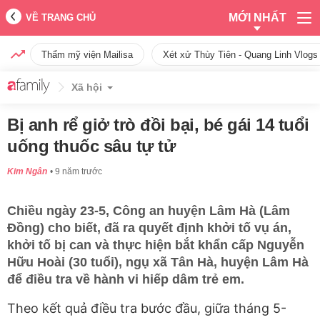
MỚI NHẤT
VỀ TRANG CHỦ
Thẩm mỹ viện Mailisa
Xét xử Thùy Tiên - Quang Linh Vlogs
Xã hội
Bị anh rể giở trò đồi bại, bé gái 14 tuổi
uống thuốc sâu tự tử
Kim Ngân
9 năm trước
Chiều ngày 23-5, Công an huyện Lâm Hà (Lâm
Đồng) cho biết, đã ra quyết định khởi tố vụ án,
khởi tố bị can và thực hiện bắt khẩn cấp Nguyễn
Hữu Hoài (30 tuổi), ngụ xã Tân Hà, huyện Lâm Hà
để điều tra về hành vi hiếp dâm trẻ em.
Theo kết quả điều tra bước đầu, giữa tháng 5-