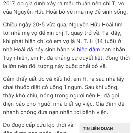
2017, do gia đình xảy ra mâu thuẫn nên chị T, vợ
của Nguyễn Hữu Hoài bỏ về nhà mẹ đẻ sinh sống.
Chiều ngày 20-5 vừa qua, Nguyễn Hữu Hoài tìm
tới nhà mẹ vợ để xin chị T. quay trở về. Tại đây,
khi phát hiện chỉ có em vợ là N. T. H (14 tuổi) ở
nhà Hoài đã nảy sinh hành vi
hiếp dâm
nạn nhân.
Tuy nhiên, em H. đã kháng cự quyết liệt, đồng thời
la lớn nên đối tượng này buộc phải bỏ về.
Cảm thấy uất ức và xấu hổ, em H. ra sau nhà lấy
chai thuốc diệt cỏ uống 1 ngụm. Sau khi uống,
thấy khó chịu, nóng trong người nên H. đã gọi
điện báo cho người nhà biết sự việc. Gia đình đã
nhanh chóng đưa nạn nhân tới bệnh viện.
Do được cấp cứu kịp thời và
TIN LIÊN QUAN