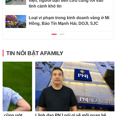
viện, người bạn đến cứu cũng rơi vào
tình cảnh khó tin
Loạt vi phạm trong kinh doanh vàng ở Mi
Hồng, Bảo Tín Mạnh Hải, DOJI, SJC
TIN NỔI BẬT AFAMILY
gủ cũng ướt
Lãnh đạo PNJ nói gì về mối quan hệ