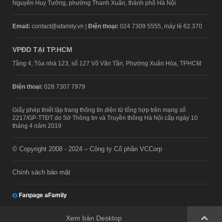
Nguyễn Huy Tưởng, phường Thanh Xuân, thành phố Hà Nội
Email:
contact@afamily.vn |
Điện thoại:
024 7309 5555, máy lẻ 62.370
VPĐD TẠI TP.HCM
Tầng 4, Tòa nhà 123, số 127 Võ Văn Tần, Phường Xuân Hòa, TPHCM
Điện thoại:
028 7307 7979
Giấy phép thiết lập trang thông tin điện tử tổng hợp trên mạng số
2217/GP-TTĐT do Sở Thông tin và Truyền thông Hà Nội cấp ngày 10
tháng 4 năm 2019
© Copyright 2008 - 2024 – Công ty Cổ phần VCCorp
Chính sách bảo mật
Fanpage aFamily
Xem bản Desktop