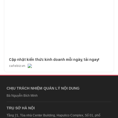
Cập nhật kiến thức kinh doanh mỗi ngày, tải ngay!
cafebiz.vn
CHỊU TRÁCH NHIỆM QUẢN LÝ NỘI DUNG
Bà Nguyễn Bích Minh
TRỤ SỞ HÀ NỘI
Tầng 21, Tòa nhà Center Building, Hapulico Complex, Số 01, phố