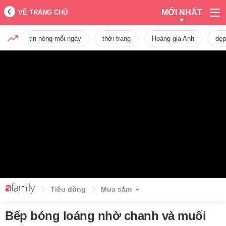
MỚI NHẤT
VỀ TRANG CHỦ
tin nóng mỗi ngày
thời trang
Hoàng gia Anh
dẹp
Tiêu dùng
Mua sắm
Bếp bóng loáng nhờ chanh và muối