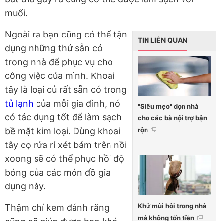
muối.
Ngoài ra bạn cũng có thể tận
TIN LIÊN QUAN
dụng những thứ sẵn có
trong nhà để phục vụ cho
công việc của mình. Khoai
tây là loại củ rất sẵn có trong
tủ lạnh
của mỗi gia đình, nó
"Siêu mẹo" dọn nhà
có tác dụng tốt để làm sạch
cho các bà nội trợ bận
rộn
bề mặt kim loại. Dùng khoai
tây cọ rửa rỉ xét bám trên nồi
xoong sẽ có thể phục hồi độ
bóng của các món đồ gia
dụng này.
Khử mùi hôi trong nhà
Thậm chí kem đánh răng
mà không tốn tiền