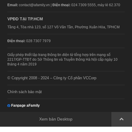
Email:
contact@afamily.vn |
Điện thoại:
024 7309 5555, máy lẻ 62.370
VPĐD TẠI TP.HCM
Tầng 4, Tòa nhà 123, số 127 Võ Văn Tần, Phường Xuân Hòa, TPHCM
Điện thoại:
028 7307 7979
Giấy phép thiết lập trang thông tin điện tử tổng hợp trên mạng số
2217/GP-TTĐT do Sở Thông tin và Truyền thông Hà Nội cấp ngày 10
tháng 4 năm 2019
© Copyright 2008 - 2024 – Công ty Cổ phần VCCorp
Chính sách bảo mật
Fanpage aFamily
Xem bản Desktop