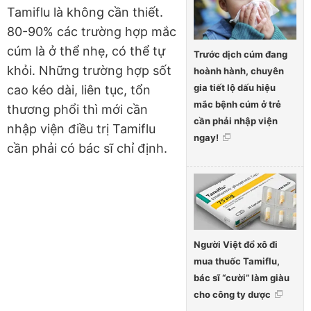
Tamiflu là không cần thiết.
80-90% các trường hợp mắc
cúm là ở thể nhẹ, có thể tự
Trước dịch cúm đang
khỏi. Những trường hợp sốt
hoành hành, chuyên
gia tiết lộ dấu hiệu
cao kéo dài, liên tục, tổn
mắc bệnh cúm ở trẻ
thương phổi thì mới cần
cần phải nhập viện
nhập viện điều trị Tamiflu
ngay!
cần phải có bác sĩ chỉ định.
Người Việt đổ xô đi
mua thuốc Tamiflu,
bác sĩ “cười” làm giàu
cho công ty dược