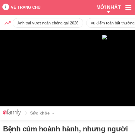
MỚI NHẤT
VỀ TRANG CHỦ
Anh trai vượt ngàn chông gai 2026
vụ điểm toán bất thường
Sức khỏe
Bệnh cúm hoành hành, nhưng người