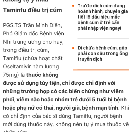
Trước dịch cúm đang
Taminfu điều trị cúm
hoành hành, chuyên gia
tiết lộ dấu hiệu mắc
bệnh cúm ở trẻ cần
PGS.TS Trần Minh Điển,
phải nhập viện ngay!
Phó Giám đốc Bệnh viện
Nhi trung ương cho hay,
Đi chữa bệnh cúm, gặp
trong điều trị cúm,
phải con sâu trong ống
Tamiflu (chứa hoạt chất
truyền dịch
Oseltamivir hàm lượng
75mg) là
thuốc không
được sử dụng tùy tiện, chỉ được chỉ định với
những trường hợp có các biến chứng như viêm
phổi, viêm não hoặc nhóm trẻ dưới 5 tuổi bị bệnh
hoặc phụ nữ có thai, người già, bệnh mạn tính
. Khi
có chỉ định của bác sĩ dùng Tamiflu, người bệnh
mới dùng thuốc này, không nên tự ý mua thuốc về