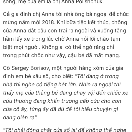
sống, mẹ của em là chị Anna Polishchuk.
Cả gia đình chị Anna tới nhà ông bà ngoại để chúc
mừng năm mới 2018. Khi bữa tiệc kết thúc, chồng
của Anna dắt cậu con trai ra ngoài và xuống tầng
hầm lấy xe trong lúc chờ Anna nói lời chào tạm
biệt mọi người. Không ai có thể ngờ rằng chỉ
trong phút chốc như vậy, cậu bé đã mất mạng.
Cô Sergey Borisov, một người hàng xóm của gia
đình em bé xấu số, cho biết:
"Tôi đang ở trong
nhà thì nghe có tiếng hét lớn. Nhìn ra ngoài thì
thấy mẹ của thằng bé đang chạy vội đến chiếc xe
cứu thương đang khẩn trương cấp cứu cho con
của cô ấy, từng ấy đã đủ để tôi hiểu chuyện gì
đang diễn ra".
"Tôi phải đóng chặt cửa sổ lại để không thể nghe