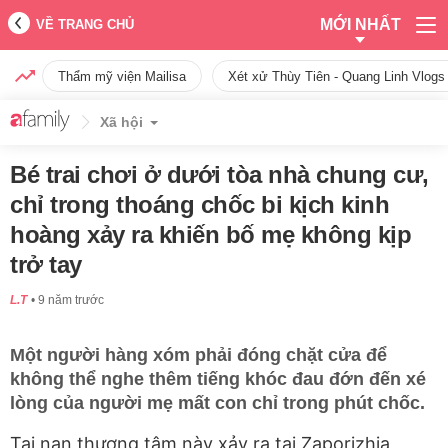
MỚI NHẤT
VỀ TRANG CHỦ
Thẩm mỹ viện Mailisa
Xét xử Thùy Tiên - Quang Linh Vlogs
Xã hội
Bé trai chơi ở dưới tòa nhà chung cư,
chỉ trong thoáng chốc bi kịch kinh
hoàng xảy ra khiến bố mẹ không kịp
trở tay
L.T
9 năm trước
Một người hàng xóm phải đóng chặt cửa để
không thể nghe thêm tiếng khóc đau đớn đến xé
lòng của người mẹ mất con chỉ trong phút chốc.
Tai nạn thương tâm này xảy ra tại Zaporizhia,