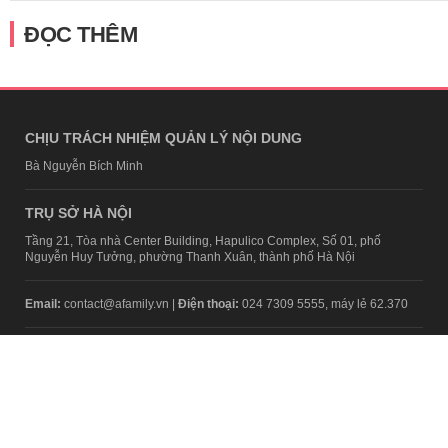
ĐỌC THÊM
CHỊU TRÁCH NHIỆM QUẢN LÝ NỘI DUNG
Bà Nguyễn Bích Minh
TRỤ SỞ HÀ NỘI
Tầng 21, Tòa nhà Center Building, Hapulico Complex, Số 01, phố
Nguyễn Huy Tưởng, phường Thanh Xuân, thành phố Hà Nội
Email:
contact@afamily.vn |
Điện thoại:
024 7309 5555, máy lẻ 62.370
VPĐD TẠI TP.HCM
Tầng 4, Tòa nhà 123, số 127 Võ Văn Tần, Phường Xuân Hòa, TPHCM
Điện thoại:
028 7307 7979