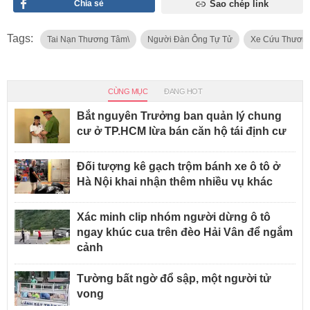
Chia sẻ
Sao chép link
Tags:
Tai Nạn Thương Tâm\
Người Đàn Ông Tự Tử
Xe Cứu Thươn
CÙNG MỤC
ĐANG HOT
Bắt nguyên Trưởng ban quản lý chung
cư ở TP.HCM lừa bán căn hộ tái định cư
Đối tượng kê gạch trộm bánh xe ô tô ở
Hà Nội khai nhận thêm nhiều vụ khác
Xác minh clip nhóm người dừng ô tô
ngay khúc cua trên đèo Hải Vân để ngắm
cảnh
Tường bất ngờ đổ sập, một người tử
vong