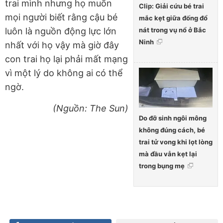
trai mình nhưng họ muốn
Clip: Giải cứu bé trai
mọi người biết rằng cậu bé
mắc kẹt giữa đống đổ
nát trong vụ nổ ở Bắc
luôn là nguồn động lực lớn
Ninh
nhất với họ vậy mà giờ đây
con trai họ lại phải mất mạng
vì một lý do không ai có thể
ngờ.
(Nguồn: The Sun)
Do đỡ sinh ngôi mông
không đúng cách, bé
trai tử vong khi lọt lòng
mà đầu vẫn kẹt lại
trong bụng mẹ