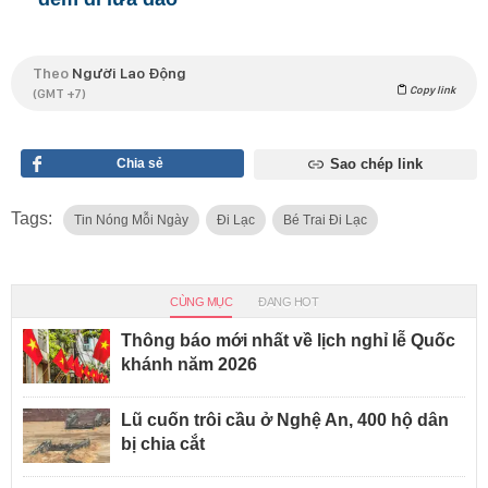
Theo
Người Lao Động
Copy link
(GMT +7)
Chia sẻ
Sao chép link
Tags:
Tin Nóng Mỗi Ngày
Đi Lạc
Bé Trai Đi Lạc
CÙNG MỤC
ĐANG HOT
Thông báo mới nhất về lịch nghỉ lễ Quốc
khánh năm 2026
Lũ cuốn trôi cầu ở Nghệ An, 400 hộ dân
bị chia cắt