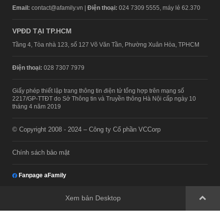
Email:
contact@afamily.vn |
Điện thoại:
024 7309 5555, máy lẻ 62.370
VPĐD TẠI TP.HCM
Tầng 4, Tòa nhà 123, số 127 Võ Văn Tần, Phường Xuân Hòa, TPHCM
Điện thoại:
028 7307 7979
Giấy phép thiết lập trang thông tin điện tử tổng hợp trên mạng số
2217/GP-TTĐT do Sở Thông tin và Truyền thông Hà Nội cấp ngày 10
tháng 4 năm 2019
© Copyright 2008 - 2024 – Công ty Cổ phần VCCorp
Chính sách bảo mật
Fanpage aFamily
Xem bản Desktop