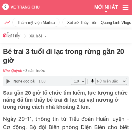
MỚI NHẤT
VỀ TRANG CHỦ
Thẩm mỹ viện Mailisa
Xét xử Thùy Tiên - Quang Linh Vlogs
Xã hội
Bé trai 3 tuổi đi lạc trong rừng gần 20
giờ
Như Quỳnh
3 năm trước
Nghe đọc bài
1:08
Sau gần 20 giờ tổ chức tìm kiếm, lực lượng chức
năng đã tìm thấy bé trai đi lạc tại vạt nương ở
trong rừng cách nhà khoảng 2 km.
Ngày 29-11, thông tin từ Tiểu đoàn Huấn luyện -
Cơ động, Bộ đội Biên phòng Điện Biên cho biết