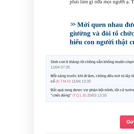
phải làm gì nữa mọi người ạ. 
Mới quen nhau được
giường và đòi tổ chứ
hiểu con người thật c
Sinh con 6 tháng rồi chồng vẫn không muốn chạm
12/04 07:35
Mỗi sáng trước khi đi làm, chồng đều mở tủ lấy ti
cổ
(N.T.M.H)
11/04 13:35
Bắt quả tang được vợ phản bội mình, tôi cứ tưởng 
"chết đứng"
(T.Q.L.B)
20/03 13:35