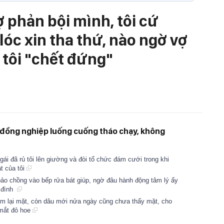
 phản bội mình, tôi cứ
lóc xin tha thứ, nào ngờ vợ
n tôi "chết đứng"
ã đồng nghiệp luống cuống tháo chạy, không
ái đã rủ tôi lên giường và đòi tổ chức đám cưới trong khi
t của tôi
ảo chồng vào bếp rửa bát giúp, ngờ đâu hành động tâm lý ấy
a đình
ơm lại mặt, còn dâu mới nửa ngày cũng chưa thấy mặt, cho
 mắt đỏ hoe