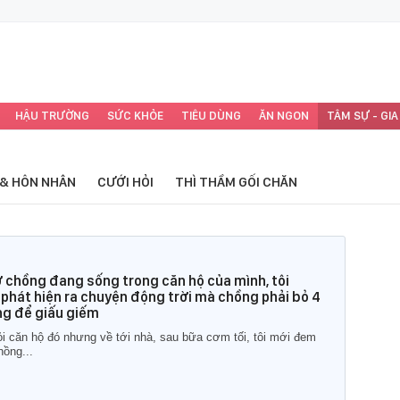
HẬU TRƯỜNG
SỨC KHỎE
TIÊU DÙNG
ĂN NGON
TÂM SỰ - GIA
 & HÔN NHÂN
CƯỚI HỎI
THÌ THẦM GỐI CHĂN
ợ chồng đang sống trong căn hộ của mình, tôi
 phát hiện ra chuyện động trời mà chồng phải bỏ 4
ng để giấu giếm
hỏi căn hộ đó nhưng về tới nhà, sau bữa cơm tối, tôi mới đem
hồng...