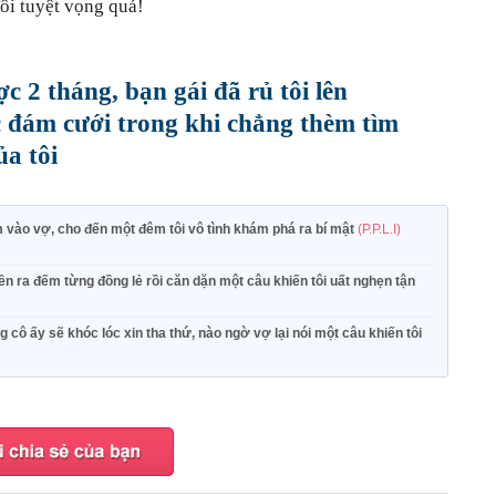
Tôi tuyệt vọng quá!
 2 tháng, bạn gái đã rủ tôi lên
c đám cưới trong khi chẳng thèm tìm
ủa tôi
 vào vợ, cho đến một đêm tôi vô tình khám phá ra bí mật
(P.P.L.I)
ền ra đếm từng đồng lẻ rồi căn dặn một câu khiến tôi uất nghẹn tận
cô ấy sẽ khóc lóc xin tha thứ, nào ngờ vợ lại nói một câu khiến tôi