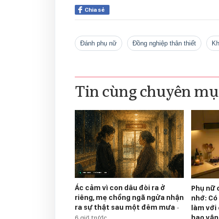
Chia sẻ
đánh phụ nữ
đồng nghiệp thân thiết
k
Tin cùng chuyên mụ
Ác cảm vì con dâu đòi ra ở
Phụ nữ 
riêng, mẹ chồng ngã ngửa nhận
nhớ: Có
ra sự thật sau một đêm mưa
làm với
-
hao vận
6 giờ trước