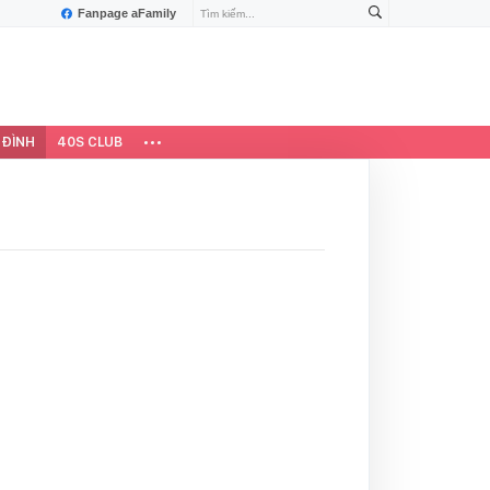
Fanpage aFamily
 ĐÌNH
40S CLUB