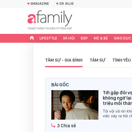
EMAGAZINE
DR. BLUE
LIFESTYLE
XÃ HỘI
ĐẸP
MẸ & BÉ
GIÁO DỤC
TÂM SỰ - GIA ĐÌNH
TÂM SỰ
TÌNH YÊU
BÀI GỐC
Tới gặp đôi v
không ngờ lại
triệu mỗi thá
Tôi vội vã rời k
việc này ra hỏi c
3 Chia sẻ