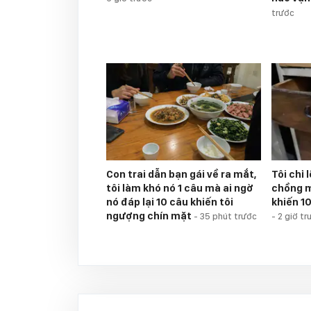
trước
Con trai dẫn bạn gái về ra mắt,
Tôi chỉ
tôi làm khó nó 1 câu mà ai ngờ
chồng m
nó đáp lại 10 câu khiến tôi
khiến 1
ngượng chín mặt
-
35 phút trước
-
2 giờ tr