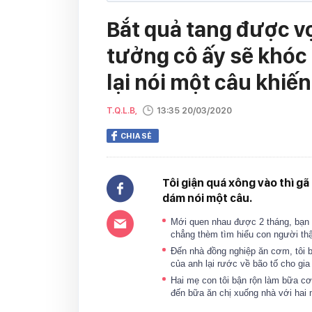
Bắt quả tang được vợ
tưởng cô ấy sẽ khóc 
lại nói một câu khiế
T.Q.L.B,
13:35 20/03/2020
CHIA SẺ
Tôi giận quá xông vào thì g
dám nói một câu.
Mới quen nhau được 2 tháng, bạn g
chẳng thèm tìm hiểu con người thậ
Đến nhà đồng nghiệp ăn cơm, tôi b
của anh lại rước về bão tố cho gi
Hai mẹ con tôi bận rộn làm bữa c
đến bữa ăn chị xuống nhà với hai