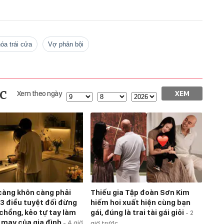
hóa trái cửa
vợ phản bội
c
Xem theo ngày
XEM
càng khôn càng phải
Thiếu gia Tập đoàn Sơn Kim
 3 điều tuyệt đối đừng
hiếm hoi xuất hiện cùng bạn
 chồng, kẻo tự tay làm
gái, đúng là trai tài gái giỏi
-
2
 may của gia đình
-
4 giờ
giờ trước