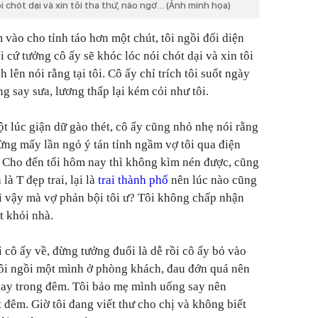
 chót dại và xin tôi tha thứ, nào ngờ... (Ảnh minh họa)
vào cho tỉnh táo hơn một chút, tôi ngồi đối diện
i cứ tưởng cô ấy sẽ khóc lóc nói chót dại và xin tôi
 lên nói rằng tại tôi. Cô ấy chỉ trích tôi suốt ngày
g say sưa, lương thấp lại kém cỏi như tôi.
ột lúc giận dữ gào thét, cô ấy cũng nhỏ nhẹ nói rằng
từng mấy lần ngỏ ý tán tỉnh ngầm vợ tôi qua điện
. Cho đến tối hôm nay thì không kìm nén được, cũng
là T đẹp trai, lại là
trai thành phố
nên lúc nào cũng
ì vậy mà vợ phản bội tôi ư? Tôi không chấp nhận
t khỏi nhà.
i cô ấy về, đừng tưởng đuổi là dễ rồi cô ấy bỏ vào
Tôi ngồi một mình ở phòng khách, đau đớn quá nên
ngay trong đêm. Tôi bảo mẹ mình uống say nên
 đêm. Giờ tôi đang viết thư cho chị và không biết