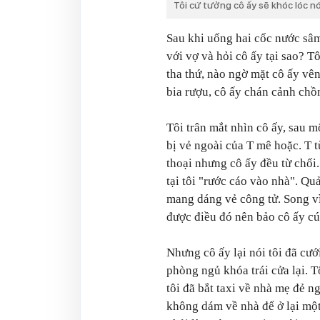
Tôi cứ tưởng cô ấy sẽ khóc lóc nói
Sau khi uống hai cốc nước sâm 
với vợ và hỏi cô ấy tại sao? Tô
tha thứ, nào ngờ mặt cô ấy vênh
bia rượu, cô ấy chán cảnh chồn
Tôi trân mắt nhìn cô ấy, sau m
bị vẻ ngoài của T mê hoặc. T 
thoại nhưng cô ấy đều từ chối
tại tôi "rước cáo vào nhà". Quả 
mang dáng vẻ công tử. Song v
được điều đó nên bảo cô ấy cú
Nhưng cô ấy lại nói tôi đã cướ
phòng ngủ khóa trái cửa lại. 
tôi đã bắt taxi về nhà mẹ đẻ 
không dám về nhà để ở lại một