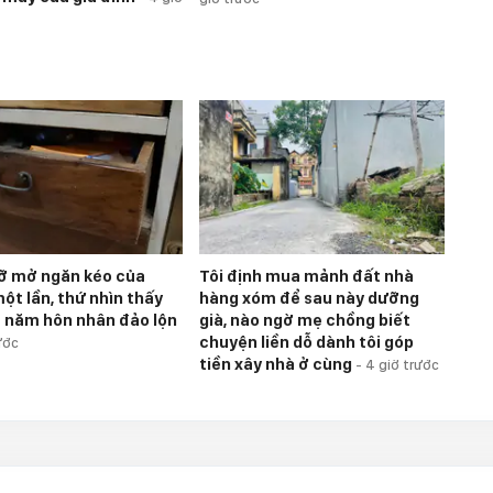
 lỡ mở ngăn kéo của
Tôi định mua mảnh đất nhà
ột lần, thứ nhìn thấy
hàng xóm để sau này dưỡng
0 năm hôn nhân đảo lộn
già, nào ngờ mẹ chồng biết
chuyện liền dỗ dành tôi góp
ước
tiền xây nhà ở cùng
-
4 giờ trước