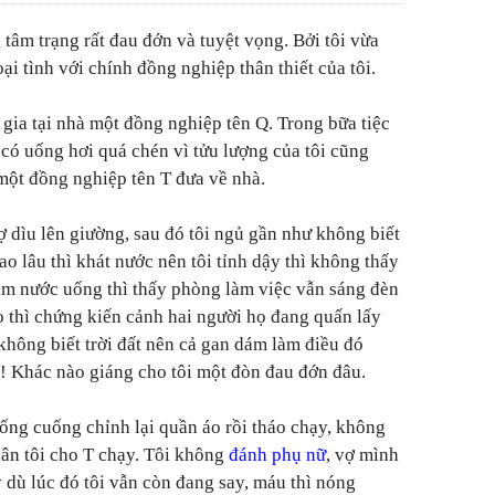
tâm trạng rất đau đớn và tuyệt vọng. Bởi tôi vừa
i tình với chính đồng nghiệp thân thiết của tôi.
n gia tại nhà một đồng nghiệp tên Q. Trong bữa tiệc
ôi có uống hơi quá chén vì tửu lượng của tôi cũng
một đồng nghiệp tên T đưa về nhà.
 dìu lên giường, sau đó tôi ngủ gần như không biết
o lâu thì khát nước nên tôi tỉnh dậy thì không thấy
ìm nước uống thì thấy phòng làm việc vẫn sáng đèn
o thì chứng kiến cảnh hai người họ đang quấn lấy
không biết trời đất nên cả gan dám làm điều đó
! Khác nào giáng cho tôi một đòn đau đớn đâu.
uống cuống chỉnh lại quần áo rồi tháo chạy, không
ân tôi cho T chạy. Tôi không
đánh phụ nữ
, vợ mình
y dù lúc đó tôi vẫn còn đang say, máu thì nóng