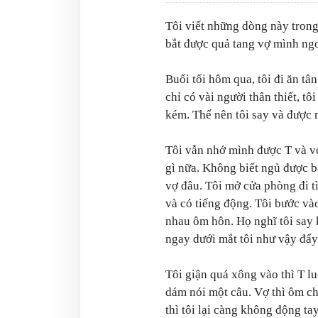
Tôi viết những dòng này trong 
bắt được quả tang vợ mình ngoạ
Buổi tối hôm qua, tôi đi ăn tâ
chỉ có vài người thân thiết, t
kém. Thế nên tôi say và được 
Tôi vẫn nhớ mình được T và vợ
gì nữa. Không biết ngủ được ba
vợ đâu. Tôi mở cửa phòng đi t
và có tiếng động. Tôi bước và
nhau ôm hôn. Họ nghĩ tôi say 
ngay dưới mắt tôi như vậy đấy
Tôi giận quá xông vào thì T l
dám nói một câu. Vợ thì ôm ch
thì tôi lại càng không động ta