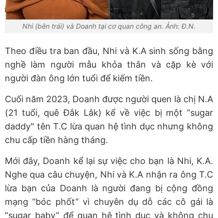
Nhi (bên trái) và Doanh tại cơ quan công an. Ảnh: Đ.N.
Theo điều tra ban đầu, Nhi và K.A sinh sống bằng
nghề làm người mẫu khỏa thân và cặp kè với
người đàn ông lớn tuổi để kiếm tiền.
Cuối năm 2023, Doanh được người quen là chị N.A
(21 tuổi, quê Đắk Lắk) kể về việc bị một “sugar
daddy" tên T.C lừa quan hệ tình dục nhưng không
chu cấp tiền hàng tháng.
Mới đây, Doanh kể lại sự việc cho bạn là Nhi, K.A.
Nghe qua câu chuyện, Nhi và K.A nhận ra ông T.C
lừa bạn của Doanh là người đang bị cộng đồng
mạng “bóc phốt” vì chuyên dụ dỗ các cô gái là
“sugar baby” để quan hệ tình dục và không chu