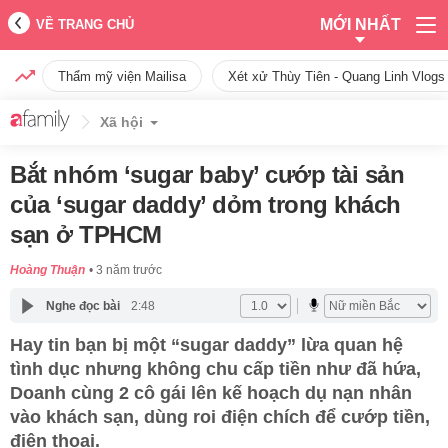
MỚI NHẤT
VỀ TRANG CHỦ
Thẩm mỹ viện Mailisa
Xét xử Thùy Tiên - Quang Linh Vlogs
Xã hội
Bắt nhóm ‘sugar baby’ cướp tài sản
của ‘sugar daddy’ dỏm trong khách
sạn ở TPHCM
Hoàng Thuận
3 năm trước
Nghe đọc bài
2:48
Hay tin bạn bị một “sugar daddy” lừa quan hệ
tình dục nhưng không chu cấp tiền như đã hứa,
Doanh cùng 2 cô gái lên kế hoạch dụ nạn nhân
vào khách sạn, dùng roi điện chích để cướp tiền,
điện thoại.