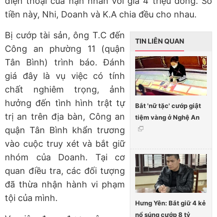
điện thoại của nạn nhân với giá 4 triệu đồng. Số
tiền này, Nhi, Doanh và K.A chia đều cho nhau.
Bị cướp tài sản, ông T.C đến
TIN LIÊN QUAN
Công an phường 11 (quận
Tân Bình) trình báo. Đánh
giá đây là vụ việc có tính
chất nghiêm trọng, ảnh
hưởng đến tình hình trật tự
Bắt 'nữ tặc' cướp giật
trị an trên địa bàn, Công an
tiệm vàng ở Nghệ An
quận Tân Bình khẩn trương
vào cuộc truy xét và bắt giữ
nhóm của Doanh. Tại cơ
quan điều tra, các đối tượng
đã thừa nhận hành vi phạm
tội của mình.
Hưng Yên: Bắt giữ 4 kẻ
nổ súng cướp 8 tỷ