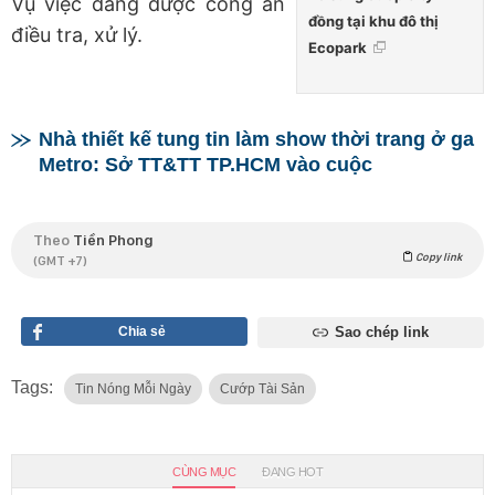
Vụ việc đang được công an
đồng tại khu đô thị
điều tra, xử lý.
Ecopark
Nhà thiết kế tung tin làm show thời trang ở ga
Metro: Sở TT&TT TP.HCM vào cuộc
Theo
Tiền Phong
Copy link
(GMT +7)
Chia sẻ
Sao chép link
Tags:
Tin Nóng Mỗi Ngày
Cướp Tài Sản
CÙNG MỤC
ĐANG HOT