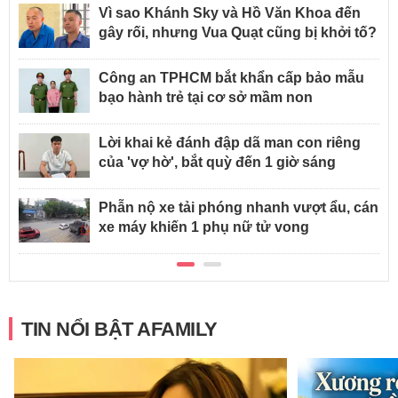
Vì sao Khánh Sky và Hồ Văn Khoa đến
gây rối, nhưng Vua Quạt cũng bị khởi tố?
Công an TPHCM bắt khẩn cấp bảo mẫu
bạo hành trẻ tại cơ sở mầm non
Lời khai kẻ đánh đập dã man con riêng
của 'vợ hờ', bắt quỳ đến 1 giờ sáng
Phẫn nộ xe tải phóng nhanh vượt ẩu, cán
xe máy khiến 1 phụ nữ tử vong
TIN NỔI BẬT AFAMILY