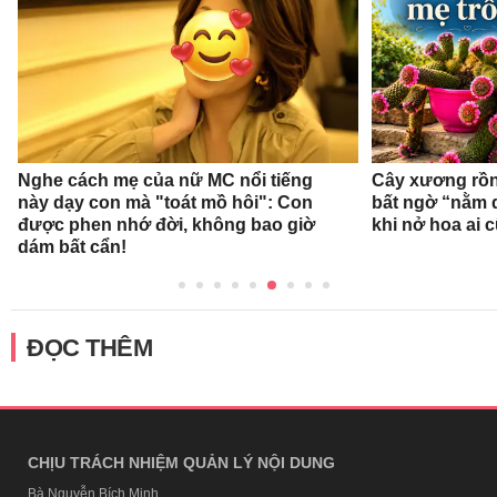
Nghe cách mẹ của nữ MC nổi tiếng
Cây xương rồn
này dạy con mà "toát mồ hôi": Con
bất ngờ “nằm 
được phen nhớ đời, không bao giờ
khi nở hoa ai c
dám bất cẩn!
ĐỌC THÊM
CHỊU TRÁCH NHIỆM QUẢN LÝ NỘI DUNG
Bà Nguyễn Bích Minh