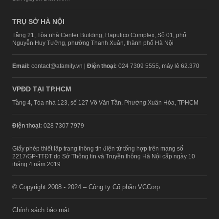
TRỤ SỞ HÀ NỘI
Tầng 21, Tòa nhà Center Building, Hapulico Complex, Số 01, phố
Nguyễn Huy Tưởng, phường Thanh Xuân, thành phố Hà Nội
Email:
contact@afamily.vn |
Điện thoại:
024 7309 5555, máy lẻ 62.370
VPĐD TẠI TP.HCM
Tầng 4, Tòa nhà 123, số 127 Võ Văn Tần, Phường Xuân Hòa, TPHCM
Điện thoại:
028 7307 7979
Giấy phép thiết lập trang thông tin điện tử tổng hợp trên mạng số
2217/GP-TTĐT do Sở Thông tin và Truyền thông Hà Nội cấp ngày 10
tháng 4 năm 2019
© Copyright 2008 - 2024 – Công ty Cổ phần VCCorp
Chính sách bảo mật