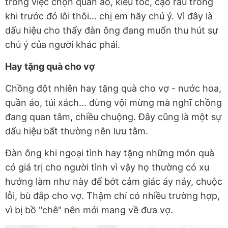
trong việc chọn quần áo, kiểu tóc, cạo râu trong
khi trước đó lôi thôi… chị em hãy chú ý. Vì đây là
dấu hiệu cho thấy đàn ông đang muốn thu hút sự
chú ý của người khác phái.
Hay tặng quà cho vợ
Chồng đột nhiên hay tặng quà cho vợ - nước hoa,
quần áo, túi xách… đừng vội mừng mà nghĩ chồng
đang quan tâm, chiều chuộng. Đây cũng là một sự
dấu hiệu bất thường nên lưu tâm.
Đàn ông khi ngoại tình hay tặng những món quà
có giá trị cho người tình vì vậy họ thường có xu
hướng làm như này để bớt cảm giác áy náy, chuộc
lỗi, bù đắp cho vợ. Thậm chí có nhiều trường hợp,
vì bị bồ "chê" nên mới mang về đưa vợ.