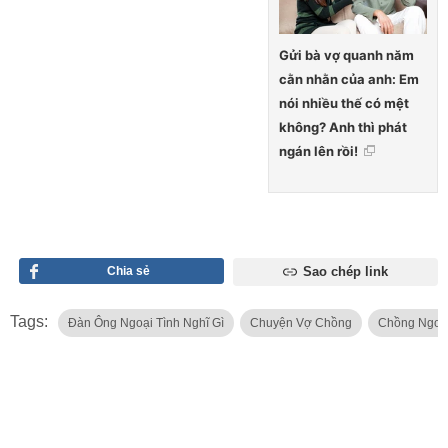
Gửi bà vợ quanh năm
cằn nhằn của anh: Em
nói nhiều thế có mệt
không? Anh thì phát
ngán lên rồi!
Chia sẻ
Sao chép link
Tags:
Đàn Ông Ngoại Tình Nghĩ Gì
Chuyện Vợ Chồng
Chồng Ngoai