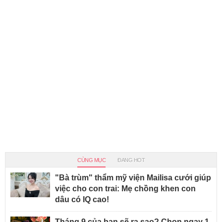
CÙNG MỤC
ĐANG HOT
"Bà trùm" thẩm mỹ viện Mailisa cưới giúp
việc cho con trai: Mẹ chồng khen con
dâu có IQ cao!
Tháng 9 của bạn sẽ ra sao? Chọn ngay 1