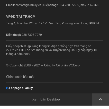
Email:
contact@afamily.vn |
Điện thoại:
024 7309 5555, máy lẻ 62.370
VPĐD TẠI TP.HCM
Tầng 4, Tòa nhà 123, số 127 Võ Văn Tần, Phường Xuân Hòa, TPHCM
Điện thoại:
028 7307 7979
Giấy phép thiết lập trang thông tin điện tử tổng hợp trên mạng số
2217/GP-TTĐT do Sở Thông tin và Truyền thông Hà Nội cấp ngày 10
tháng 4 năm 2019
© Copyright 2008 - 2024 – Công ty Cổ phần VCCorp
Chính sách bảo mật
Fanpage aFamily
Xem bản Desktop