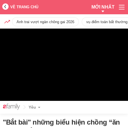
MỚI NHẤT
VỀ TRANG CHỦ
Anh trai vượt ngàn chông gai 2026
vụ điểm toán bất thường
Yêu
"Bắt bài" những biểu hiện chồng “ăn