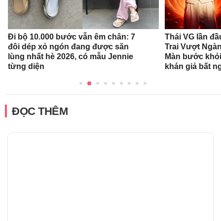
Đi bộ 10.000 bước vẫn êm chân: 7
Thái VG lần đầ
đôi dép xỏ ngón đang được săn
Trai Vượt Ngà
lùng nhất hè 2026, có mẫu Jennie
Màn bước khỏi
từng diện
khán giả bất n
ĐỌC THÊM