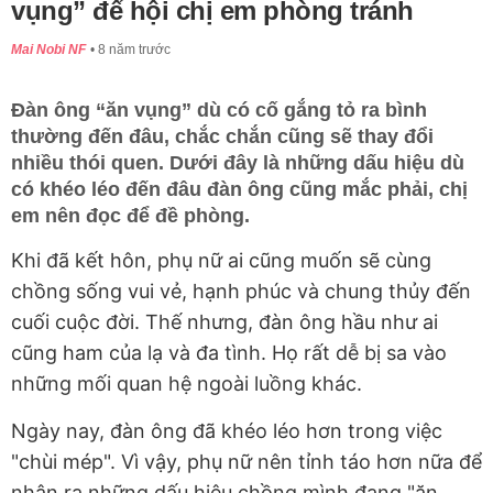
vụng” để hội chị em phòng tránh
Mai Nobi NF
8 năm trước
Đàn ông “ăn vụng” dù có cố gắng tỏ ra bình
thường đến đâu, chắc chắn cũng sẽ thay đổi
nhiều thói quen. Dưới đây là những dấu hiệu dù
có khéo léo đến đâu đàn ông cũng mắc phải, chị
em nên đọc để đề phòng.
Khi đã kết hôn, phụ nữ ai cũng muốn sẽ cùng
chồng sống vui vẻ, hạnh phúc và chung thủy đến
cuối cuộc đời. Thế nhưng, đàn ông hầu như ai
cũng ham của lạ và đa tình. Họ rất dễ bị sa vào
những mối quan hệ ngoài luồng khác.
Ngày nay, đàn ông đã khéo léo hơn trong việc
"chùi mép". Vì vậy, phụ nữ nên tỉnh táo hơn nữa để
nhận ra những dấu hiệu chồng mình đang "ăn