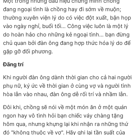
Một trong những dấu hiệu chứng minh chồng
đang ngoại tình là chồng hay đi sớm về muộn;
thường xuyên viện lý do có việc đột xuất, bận họp
vào ngày nghỉ, buổi tối… Công việc luôn là một lý
do hoàn hảo cho những kẻ ngoại tình… bạn đừng
chủ quan bởi đàn ông đang hợp thức hóa lý do để
gặp gỡ đối phương.
Đãng trí
Khi người đàn ông dành thời gian cho cả hai người
phụ nữ, ký ức về thời gian ở cùng vợ và người tình
hòa lẫn vào nhau, đàn ông dễ rối trí và nhầm lẫn.
Đôi khi, chồng sẽ nói về một món ăn ở một quán
ngon hay vô tình hỏi bạn chiếc váy chàng tặng
hôm qua, nhưng khựng lại khi nhận ra những thứ
đó "không thuộc về vợ". Hãy ghi lại tần suất của