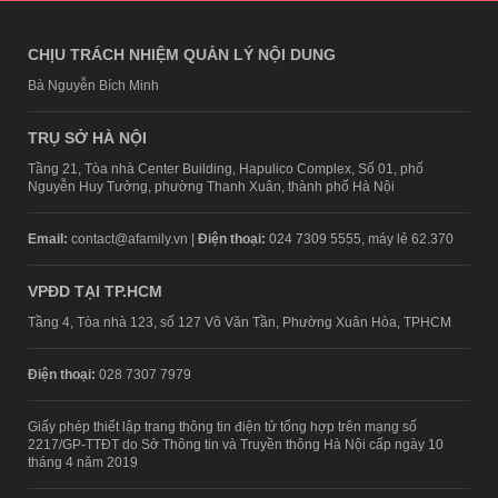
CHỊU TRÁCH NHIỆM QUẢN LÝ NỘI DUNG
Bà Nguyễn Bích Minh
TRỤ SỞ HÀ NỘI
Tầng 21, Tòa nhà Center Building, Hapulico Complex, Số 01, phố
Nguyễn Huy Tưởng, phường Thanh Xuân, thành phố Hà Nội
Email:
contact@afamily.vn |
Điện thoại:
024 7309 5555, máy lẻ 62.370
VPĐD TẠI TP.HCM
Tầng 4, Tòa nhà 123, số 127 Võ Văn Tần, Phường Xuân Hòa, TPHCM
Điện thoại:
028 7307 7979
Giấy phép thiết lập trang thông tin điện tử tổng hợp trên mạng số
2217/GP-TTĐT do Sở Thông tin và Truyền thông Hà Nội cấp ngày 10
tháng 4 năm 2019