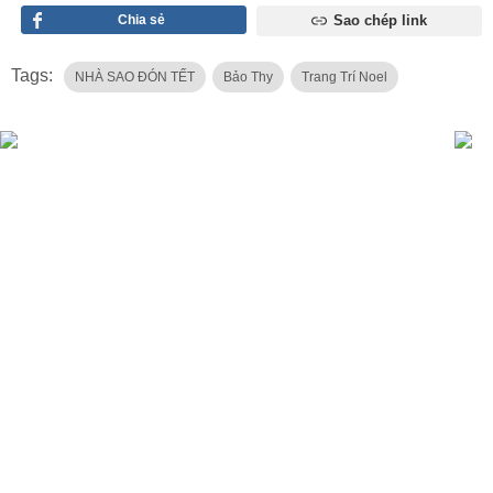
Chia sẻ
Sao chép link
Tags:
NHÀ SAO ĐÓN TẾT
Bảo Thy
Trang Trí Noel