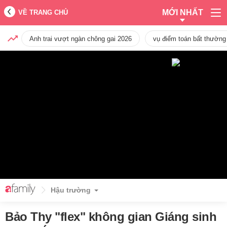
MỚI NHẤT
VỀ TRANG CHỦ
Anh trai vượt ngàn chông gai 2026
vụ điểm toán bất thường
Hậu trường
Bảo Thy "flex" không gian Giáng sinh