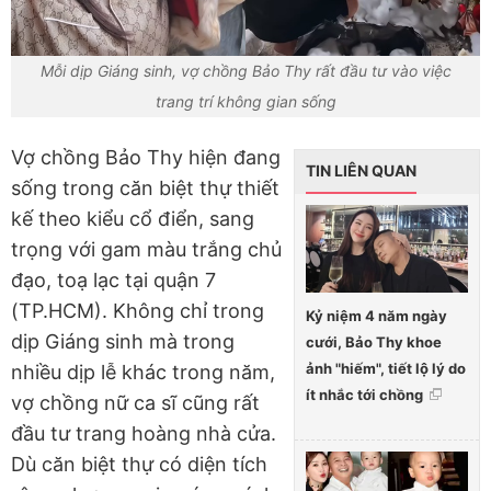
Mỗi dịp Giáng sinh, vợ chồng Bảo Thy rất đầu tư vào việc
trang trí không gian sống
Vợ chồng Bảo Thy hiện đang
TIN LIÊN QUAN
sống trong căn biệt thự thiết
kế theo kiểu cổ điển, sang
trọng với gam màu trắng chủ
đạo, toạ lạc tại quận 7
(TP.HCM). Không chỉ trong
Kỷ niệm 4 năm ngày
dịp Giáng sinh mà trong
cưới, Bảo Thy khoe
ảnh "hiếm", tiết lộ lý do
nhiều dịp lễ khác trong năm,
ít nhắc tới chồng
vợ chồng nữ ca sĩ cũng rất
đầu tư trang hoàng nhà cửa.
Dù căn biệt thự có diện tích