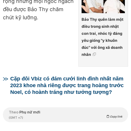
rộng nhưng mọi ngóc ngách
đều được Bảo Thy chăm
chút kỹ lưỡng.
Bảo Thy quên làm một
điều trong sinh nhật
con trai, nhóc tỳ đáng
yêu giống "y khuôn
đúc" với ông xã doanh
nhân
Cặp đôi Vbiz có đám cưới linh đình nhất năm
2023 khoe nhà riêng được trang hoàng trước
Noel, có hoành tráng như tưởng tượng?
Theo
Phụ nữ mới
Copy link
(GMT +7)