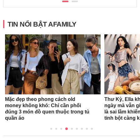
TIN NỔI BẬT AFAMILY
Mặc đẹp theo phong cách old
Thư Kỳ, Ella k
money không khó: Chỉ cần phối
ngày mà vẫn g
đúng 3 món đồ quen thuộc trong tủ
là sai lầm khiế
quần áo
tinh bột càng 