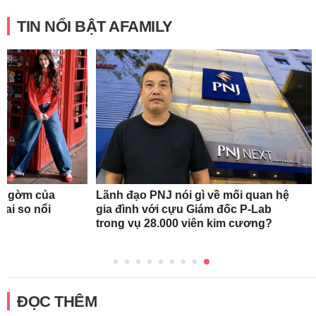
TIN NỔI BẬT AFAMILY
ng gờm của
Lãnh đạo PNJ nói gì về mối quan hệ
 ai so nổi
gia đình với cựu Giám đốc P-Lab
trong vụ 28.000 viên kim cương?
ĐỌC THÊM