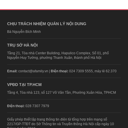
CHỊU TRÁCH NHIỆM QUẢN LÝ NỘI DUNG
Bà Nguyễn Bích Minh
TRỤ SỞ HÀ NỘI
Tầng 21, Tòa nhà Center Building, Hapulico Complex, Số 01, phố
Nguyễn Huy Tưởng, phường Thanh Xuân, thành phố Hà Nội
Email:
contact@afamily.vn |
Điện thoại:
024 7309 5555, máy lẻ 62.370
VPĐD TẠI TP.HCM
Tầng 4, Tòa nhà 123, số 127 Võ Văn Tần, Phường Xuân Hòa, TPHCM
Điện thoại:
028 7307 7979
Giấy phép thiết lập trang thông tin điện tử tổng hợp trên mạng số
2217/GP-TTĐT do Sở Thông tin và Truyền thông Hà Nội cấp ngày 10