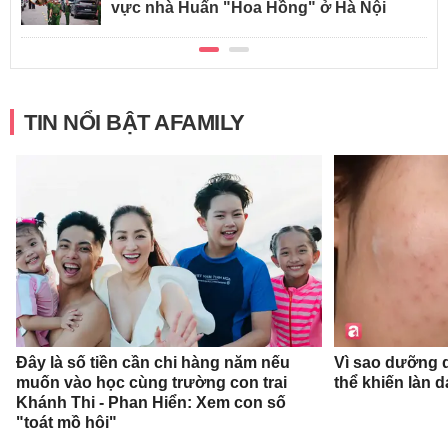
vực nhà Huấn "Hoa Hồng" ở Hà Nội
TIN NỔI BẬT AFAMILY
Đây là số tiền cần chi hàng năm nếu
Vì sao dưỡng d
muốn vào học cùng trường con trai
thể khiến làn 
Khánh Thi - Phan Hiển: Xem con số
"toát mồ hôi"