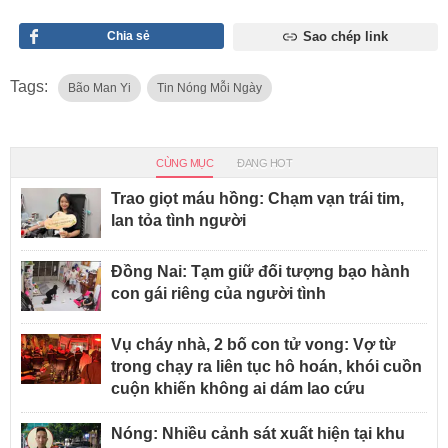
Chia sẻ
Sao chép link
Tags:
Bão Man Yi
Tin Nóng Mỗi Ngày
CÙNG MỤC
ĐANG HOT
Trao giọt máu hồng: Chạm vạn trái tim,
lan tỏa tình người
Đồng Nai: Tạm giữ đối tượng bạo hành
con gái riêng của người tình
Vụ cháy nhà, 2 bố con tử vong: Vợ từ
trong chạy ra liên tục hô hoán, khói cuồn
cuộn khiến không ai dám lao cứu
Nóng: Nhiều cảnh sát xuất hiện tại khu