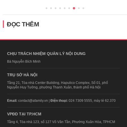
ĐỌC THÊM
CHỊU TRÁCH NHIỆM QUẢN LÝ NỘI DUNG
Bà Nguyễn Bích Minh
TRỤ SỞ HÀ NỘI
Tầng 21, Tòa nhà Center Building, Hapulico Complex, Số 01, phố
Nguyễn Huy Tưởng, phường Thanh Xuân, thành phố Hà Nội
Email:
contact@afamily.vn |
Điện thoại:
024 7309 5555, máy lẻ 62.370
VPĐD TẠI TP.HCM
Tầng 4, Tòa nhà 123, số 127 Võ Văn Tần, Phường Xuân Hòa, TPHCM