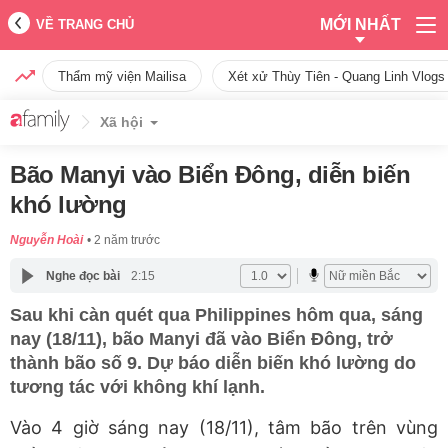
MỚI NHẤT
VỀ TRANG CHỦ
Thẩm mỹ viện Mailisa
Xét xử Thùy Tiên - Quang Linh Vlogs
Xã hội
Bão Manyi vào Biển Đông, diễn biến
khó lường
Nguyễn Hoài
2 năm trước
Nghe đọc bài
2:15
Sau khi càn quét qua Philippines hôm qua, sáng
nay (18/11), bão Manyi đã vào Biển Đông, trở
thành bão số 9. Dự báo diễn biến khó lường do
tương tác với không khí lạnh.
Vào 4 giờ sáng nay (18/11), tâm bão trên vùng