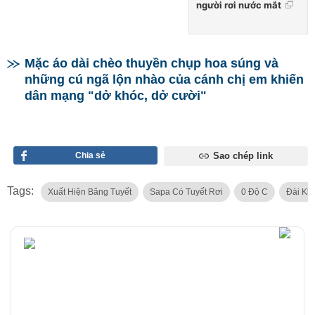
người rơi nước mắt
Mặc áo dài chèo thuyền chụp hoa súng và
những cú ngã lộn nhào của cánh chị em khiến
dân mạng "dở khóc, dở cười"
Chia sẻ
Sao chép link
Tags:
Xuất Hiện Băng Tuyết
Sapa Có Tuyết Rơi
0 Độ C
Đài Kh