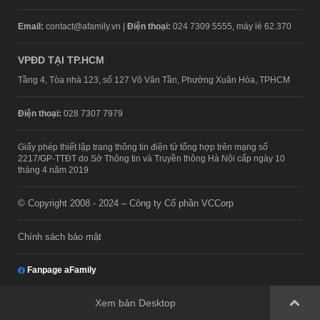
Email:
contact@afamily.vn |
Điện thoại:
024 7309 5555, máy lẻ 62.370
VPĐD TẠI TP.HCM
Tầng 4, Tòa nhà 123, số 127 Võ Văn Tần, Phường Xuân Hòa, TPHCM
Điện thoại:
028 7307 7979
Giấy phép thiết lập trang thông tin điện tử tổng hợp trên mạng số
2217/GP-TTĐT do Sở Thông tin và Truyền thông Hà Nội cấp ngày 10
tháng 4 năm 2019
© Copyright 2008 - 2024 – Công ty Cổ phần VCCorp
Chính sách bảo mật
Fanpage aFamily
Xem bản Desktop