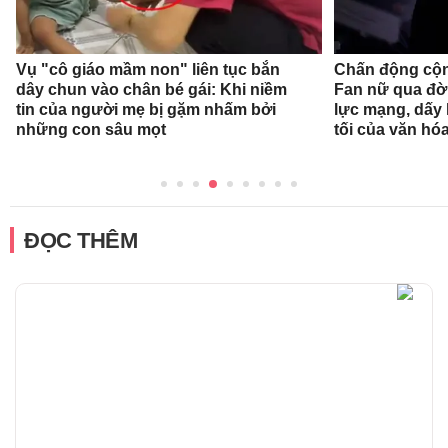
Vụ "cô giáo mầm non" liên tục bắn
Chấn động cộn
dây chun vào chân bé gái: Khi niềm
Fan nữ qua đời
tin của người mẹ bị gặm nhấm bởi
lực mạng, dấy 
những con sâu mọt
tối của văn hóa
ĐỌC THÊM