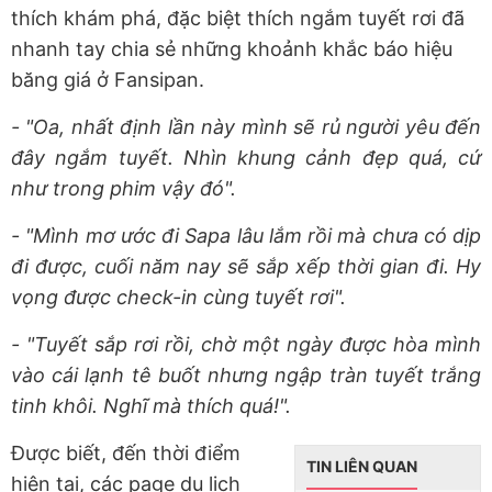
thích khám phá, đặc biệt thích ngắm tuyết rơi đã
nhanh tay chia sẻ những khoảnh khắc báo hiệu
băng giá ở Fansipan.
- "Oa, nhất định lần này mình sẽ rủ người yêu đến
đây ngắm tuyết. Nhìn khung cảnh đẹp quá, cứ
như trong phim vậy đó".
- "Mình mơ ước đi Sapa lâu lắm rồi mà chưa có dịp
đi được, cuối năm nay sẽ sắp xếp thời gian đi. Hy
vọng được check-in cùng tuyết rơi".
- "Tuyết sắp rơi rồi, chờ một ngày được hòa mình
vào cái lạnh tê buốt nhưng ngập tràn tuyết trắng
tinh khôi. Nghĩ mà thích quá!".
Được biết, đến thời điểm
TIN LIÊN QUAN
hiện tại, các page du lịch