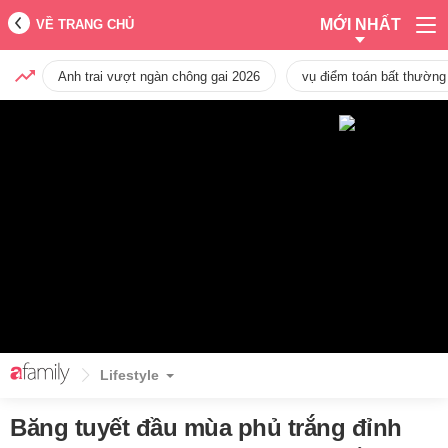
MỚI NHẤT
VỀ TRANG CHỦ
Anh trai vượt ngàn chông gai 2026
vụ điểm toán bất thường
Lifestyle
Băng tuyết đầu mùa phủ trắng đỉnh