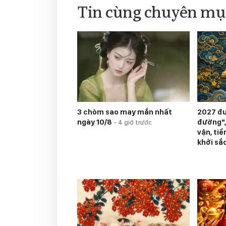
Tin cùng chuyên mụ
3 chòm sao may mắn nhất
2027 đ
ngày 10/8
đường",
-
4 giờ trước
vận, ti
khởi sắ