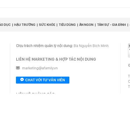
ÁO DỤC
HẬU TRƯỜNG
SỨC KHỎE
TIÊU DÙNG
ĂN NGON
TÂM SỰ - GIA ĐÌNH
Chịu trách nhiệm quản lý nội dung:
Bà Nguyễn Bích Minh.
LIÊN HỆ MARKETING & HỢP TÁC NỘI DUNG
©
marketing@afamily.vn
T
CHAT VỚI TƯ VẤN VIÊN
C
T
LIÊN HỆ QUẢNG CÁO
G
t
02473007108
T
giaitrixahoi@admicro.vn
Tầng 20, Tòa nhà Center Building - Hapulico Complex,
Số 01, phố Nguyễn Huy Tưởng, phường Thanh Xuân,
thành phố Hà Nội