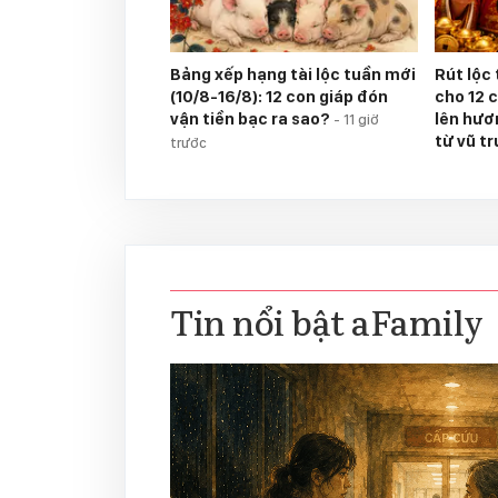
Bảng xếp hạng tài lộc tuần mới
Rút lộc
(10/8-16/8): 12 con giáp đón
cho 12 c
vận tiền bạc ra sao?
lên hươ
-
11 giờ
từ vũ t
trước
Tin nổi bật aFamily