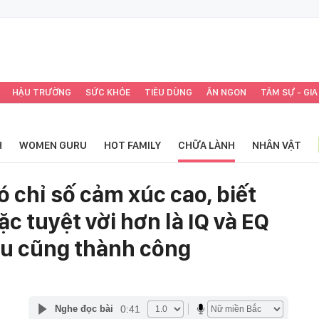
HẬU TRƯỜNG
SỨC KHỎE
TIÊU DÙNG
ĂN NGON
TÂM SỰ - GIA
H
WOMEN GURU
HOT FAMILY
CHỮA LÀNH
NHÂN VẬT
ó chỉ số cảm xúc cao, biết
c tuyệt vời hơn là IQ và EQ
âu cũng thành công
0:41
Nghe đọc bài