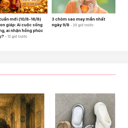
 tuần mới (10/8-16/8)
3 chòm sao may mắn nhất
on giáp: Ai cuộc sống
ngày 9/8
-
20 giờ trước
ng, ai nhận hồng phúc
rụ?
-
12 giờ trước