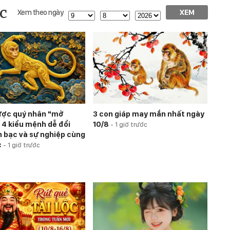
c
Xem theo ngày
XEM
ược quý nhân "mở
3 con giáp may mắn nhất ngày
 4 kiểu mệnh dễ đổi
10/8
-
1 giờ trước
ền bạc và sự nghiệp cùng
c
-
1 giờ trước