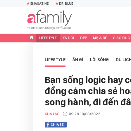
EMAGAZINE
DR. BLUE
LIFESTYLE
XÃ HỘI
ĐẸP
MẸ & BÉ
GIÁO DỤC
LIFESTYLE
ĂN GÌ
LỐI SỐNG
DU LỊC
Bạn sống logic hay c
đồng cảm chia sẻ hoặ
song hành, đi đến đ
KHẢ LẠC,
09:28 10/03/2022
CHIA SẺ