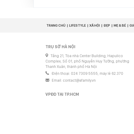
TRANG CHỦ
LIFESTYLE
XÃ HỘI
ĐẸP
MẸ & BÉ
GI
TRỤ SỞ HÀ NỘI
Tầng 21, Tòa nhà Center Building, Hapulico
Complex, Số 01, phố Nguyễn Huy Tưởng, phường
Thanh Xuân, thành phố Hà Nội
Điện thoại: 024 7309 5555, máy lẻ 62.370
Email:
contact@afamily.vn
VPĐD TẠI TP.HCM
Tầng 4, Tòa nhà 123, số 127 Võ Văn Tần, Phường
Xuân Hòa, TPHCM
Điện thoại: 028 7307 7979