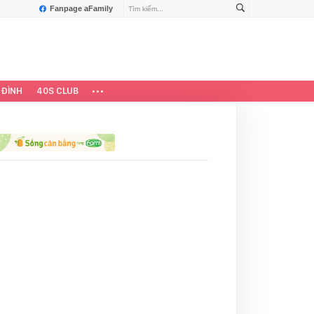
Fanpage aFamily
 ĐÌNH
40S CLUB