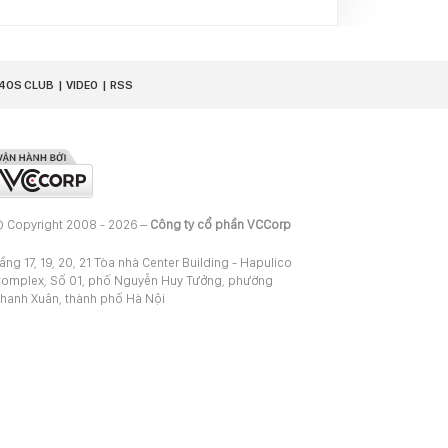
40S CLUB
VIDEO
RSS
 Copyright 2008 - 2026 –
Công ty cổ phần VCCorp
ầng 17, 19, 20, 21 Tòa nhà Center Building - Hapulico
omplex, Số 01, phố Nguyễn Huy Tưởng, phường
hanh Xuân, thành phố Hà Nội
iấy phép thiết lập trang thông tin điện tử tổng hợp
rên mạng số 2217/GP-TTĐT do Sở Thông tin và
ruyền thông Hà Nội cấp ngày 10 tháng 4 năm 2019