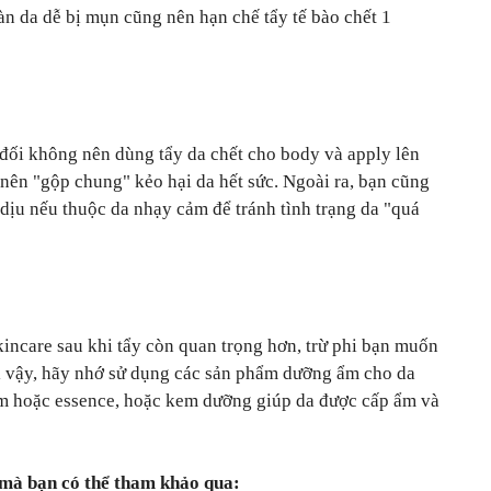
àn da dễ bị mụn cũng nên hạn chế tẩy tế bào chết 1
t đối không nên dùng tẩy da chết cho body và apply lên
ên "gộp chung" kẻo hại da hết sức. Ngoài ra, bạn cũng
dịu nếu thuộc da nhạy cảm để tránh tình trạng da "quá
incare sau khi tẩy còn quan trọng hơn, trừ phi bạn muốn
Vì vậy, hãy nhớ sử dụng các sản phẩm dưỡng ẩm cho da
rum hoặc essence, hoặc kem dưỡng giúp da được cấp ẩm và
 mà bạn có thể tham khảo qua: