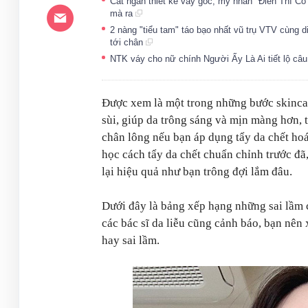
Cắt ngắn thiết kế váy gốc, mỹ nhân "Điên Thì Có
mà ra
2 nàng "tiểu tam" táo bạo nhất vũ trụ VTV cùng 
tới chân
NTK váy cho nữ chính Người Ấy Là Ai tiết lộ câ
Được xem là một trong những bước skincare
sùi, giúp da trông sáng và mịn màng hơn, 
chân lông nếu bạn áp dụng tẩy da chết ho
học cách tẩy da chết chuẩn chỉnh trước đ
lại hiệu quả như bạn trông đợi lắm đâu.
Dưới đây là bảng xếp hạng những sai lầm 
các bác sĩ da liễu cũng cảnh báo, bạn nên
hay sai lầm.