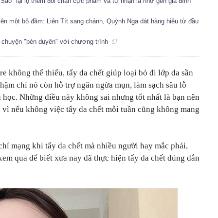
 Sao" lại lộ thêm đôi chân cực phẩm và tự nhận là nhờ gen gia đình
diện một bộ đầm: Liên Tít sang chảnh, Quỳnh Nga dát hàng hiệu từ đầu
u chuyện "bén duyên" với chương trình
 không thể thiếu, tẩy da chết giúp loại bỏ đi lớp da sần
thậm chí nó còn hỗ trợ ngăn ngừa mụn, làm sạch sâu lỗ
á học. Những điều này không sai nhưng tốt nhất là bạn nên
ã, vì nếu không việc tẩy da chết mỗi tuần cũng không mang
chí mạng khi tẩy da chết mà nhiều người hay mắc phải,
 xem qua để biết xưa nay đã thực hiện tẩy da chết đúng đắn