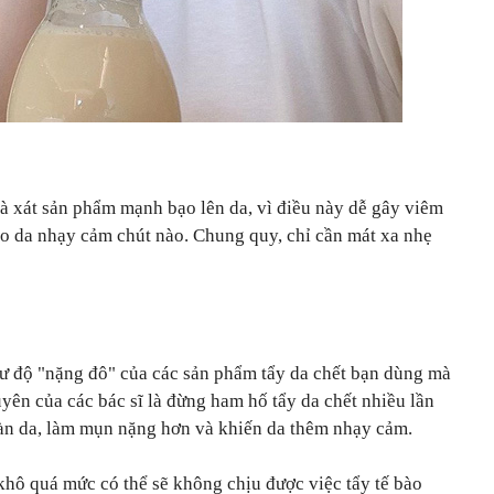
à xát sản phẩm mạnh bạo lên da, vì điều này dễ gây viêm
ho da nhạy cảm chút nào. Chung quy, chỉ cần mát xa nhẹ
ư độ "nặng đô" của các sản phẩm tẩy da chết bạn dùng mà
uyên của các bác sĩ là đừng ham hố tẩy da chết nhiều lần
 làn da, làm mụn nặng hơn và khiến da thêm nhạy cảm.
hô quá mức có thể sẽ không chịu được việc tẩy tế bào