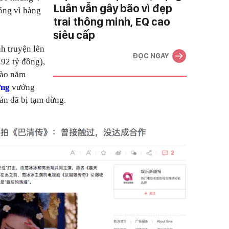
Luân vẫn gây bão vì đẹp
óng vì hàng
trai thông minh, EQ cao
siêu cấp
h truyện lên
ĐỌC NGAY
92 tỷ đồng),
vào năm
ờng
vướng
án đã bị tạm dừng.