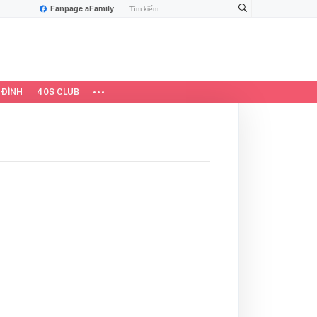
Fanpage aFamily
 ĐÌNH
40S CLUB