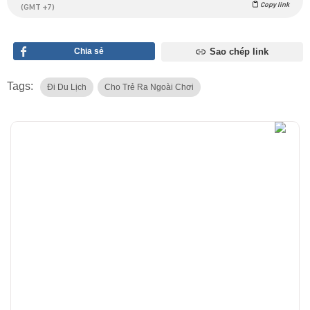
Copy link
(GMT +7)
Chia sẻ
Sao chép link
Tags:
Đi Du Lịch
Cho Trẻ Ra Ngoài Chơi