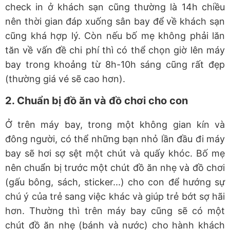
check in ở khách sạn cũng thường là 14h chiều
nên thời gian đáp xuống sân bay để về khách sạn
cũng khá hợp lý. Còn nếu bố mẹ không phải lăn
tăn về vấn đề chi phí thì có thể chọn giờ lên máy
bay trong khoảng từ 8h-10h sáng cũng rất đẹp
(thường giá vé sẽ cao hơn).
2. Chuẩn bị đồ ăn và đồ chơi cho con
Ở trên máy bay, trong một không gian kín và
đông người, có thể những bạn nhỏ lần đầu đi máy
bay sẽ hơi sợ sệt một chút và quấy khóc. Bố mẹ
nên chuẩn bị trước một chút đồ ăn nhẹ và đồ chơi
(gấu bông, sách, sticker...) cho con để hướng sự
chú ý của trẻ sang việc khác và giúp trẻ bớt sợ hãi
hơn. Thường thì trên máy bay cũng sẽ có một
chút đồ ăn nhẹ (bánh và nước) cho hành khách