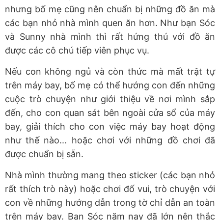
nhưng bố mẹ cũng nên chuẩn bị những đồ ăn mà
các bạn nhỏ nhà mình quen ăn hơn. Như bạn Sóc
và Sunny nhà mình thì rất hứng thú với đồ ăn
được các cô chú tiếp viên phục vụ.
Nếu con không ngủ và còn thức mà mất trật tự
trên máy bay, bố mẹ có thể hướng con đến những
cuộc trò chuyện như giới thiệu về nơi mình sắp
đến, cho con quan sát bên ngoài cửa sổ của máy
bay, giải thích cho con việc máy bay hoạt động
như thế nào... hoặc chơi với những đồ chơi đã
được chuẩn bị sẵn.
Nhà mình thường mang theo sticker (các bạn nhỏ
rất thích trò này) hoặc chơi đố vui, trò chuyện với
con về những hướng dẫn trong tờ chỉ dẫn an toàn
trên máy bay. Bạn Sóc năm nay đã lớn nên thắc