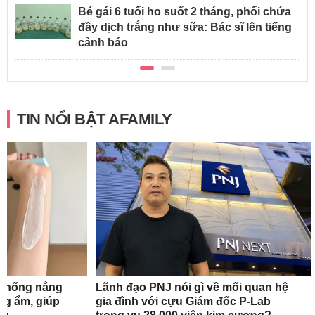
Bé gái 6 tuổi ho suốt 2 tháng, phổi chứa
đầy dịch trắng như sữa: Bác sĩ lên tiếng
cảnh báo
TIN NỔI BẬT AFAMILY
 chống nắng
Lãnh đạo PNJ nói gì về mối quan hệ
ng ẩm, giúp
gia đình với cựu Giám đốc P-Lab