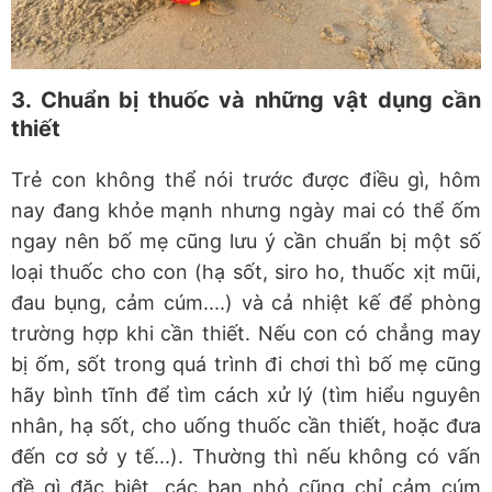
3. Chuẩn bị thuốc và những vật dụng cần
thiết
Trẻ con không thể nói trước được điều gì, hôm
nay đang khỏe mạnh nhưng ngày mai có thể ốm
ngay nên bố mẹ cũng lưu ý cần chuẩn bị một số
loại thuốc cho con (hạ sốt, siro ho, thuốc xịt mũi,
đau bụng, cảm cúm....) và cả nhiệt kế để phòng
trường hợp khi cần thiết. Nếu con có chẳng may
bị ốm, sốt trong quá trình đi chơi thì bố mẹ cũng
hãy bình tĩnh để tìm cách xử lý (tìm hiểu nguyên
nhân, hạ sốt, cho uống thuốc cần thiết, hoặc đưa
đến cơ sở y tế...). Thường thì nếu không có vấn
đề gì đặc biệt, các bạn nhỏ cũng chỉ cảm cúm