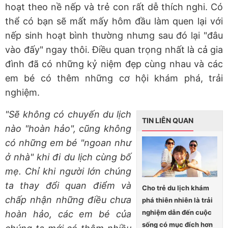
hoạt theo nề nếp và trẻ con rất dễ thích nghi. Có
thể có bạn sẽ mất mấy hôm đầu làm quen lại với
nếp sinh hoạt bình thường nhưng sau đó lại "đâu
vào đấy" ngay thôi. Điều quan trọng nhất là cả gia
đình đã có những kỷ niệm đẹp cùng nhau và các
em bé có thêm những cơ hội khám phá, trải
nghiệm.
"Sẽ không có chuyến du lịch
TIN LIÊN QUAN
nào "hoàn hảo", cũng không
có những em bé "ngoan như
ở nhà" khi đi du lịch cùng bố
mẹ. Chỉ khi người lớn chúng
ta thay đổi quan điểm và
Cho trẻ du lịch khám
chấp nhận những điều chưa
phá thiên nhiên là trải
nghiệm dẫn đến cuộc
hoàn hảo, các em bé của
sống có mục đích hơn