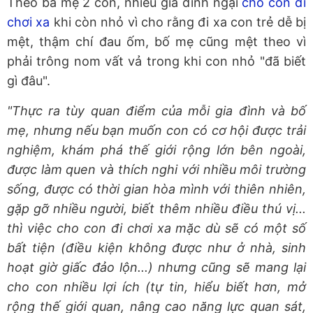
Theo bà mẹ 2 con, nhiều gia đình ngại
cho con đi
chơi xa
khi còn nhỏ vì cho rằng đi xa con trẻ dễ bị
mệt, thậm chí đau ốm, bố mẹ cũng mệt theo vì
phải trông nom vất vả trong khi con nhỏ "đã biết
gì đâu".
"Thực ra tùy quan điểm của mỗi gia đình và bố
mẹ, nhưng nếu bạn muốn con có cơ hội được trải
nghiệm, khám phá thế giới rộng lớn bên ngoài,
được làm quen và thích nghi với nhiều môi trường
sống, được có thời gian hòa mình với thiên nhiên,
gặp gỡ nhiều người, biết thêm nhiều điều thú vị...
thì việc cho con đi chơi xa mặc dù sẽ có một số
bất tiện (điều kiện không được như ở nhà, sinh
hoạt giờ giấc đảo lộn...) nhưng cũng sẽ mang lại
cho con nhiều lợi ích (tự tin, hiểu biết hơn, mở
rộng thế giới quan, nâng cao năng lực quan sát,