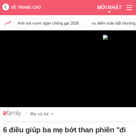
MỚI NHẤT
VỀ TRANG CHỦ
Anh trai vượt ngàn chông gai 2026
vụ điểm toán bất thường
Mẹ và bé
6 điều giúp ba mẹ bớt than phiền "đi