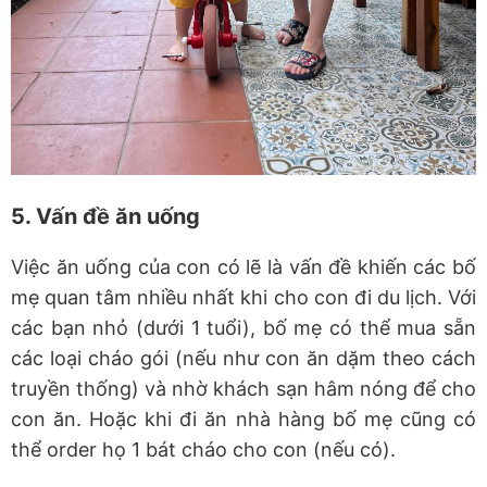
5. Vấn đề ăn uống
Việc ăn uống của con có lẽ là vấn đề khiến các bố
mẹ quan tâm nhiều nhất khi cho con đi du lịch. Với
các bạn nhỏ (dưới 1 tuổi), bố mẹ có thể mua sẵn
các loại cháo gói (nếu như con ăn dặm theo cách
truyền thống) và nhờ khách sạn hâm nóng để cho
con ăn. Hoặc khi đi ăn nhà hàng bố mẹ cũng có
thể order họ 1 bát cháo cho con (nếu có).