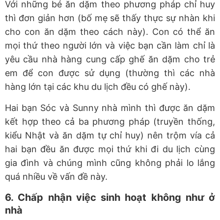
Với những bé ăn dặm theo phương pháp chỉ huy
thì đơn giản hơn (bố mẹ sẽ thấy thực sự nhàn khi
cho con ăn dặm theo cách này). Con có thể ăn
mọi thứ theo người lớn và việc bạn cần làm chỉ là
yêu cầu nhà hàng cung cấp ghế ăn dặm cho trẻ
em để con được sử dụng (thường thì các nhà
hàng lớn tại các khu du lịch đều có ghế này).
Hai bạn Sóc và Sunny nhà mình thì được ăn dặm
kết hợp theo cả ba phương pháp (truyền thống,
kiểu Nhật và ăn dặm tự chỉ huy) nên trộm vía cả
hai bạn đều ăn được mọi thứ khi đi du lịch cùng
gia đình và chúng mình cũng không phải lo lắng
quá nhiều về vấn đề này.
6. Chấp nhận việc sinh hoạt không như ở
nhà