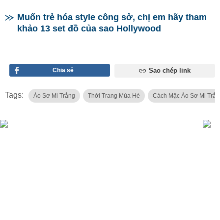
Muốn trẻ hóa style công sở, chị em hãy tham
khảo 13 set đồ của sao Hollywood
Chia sẻ
Sao chép link
Tags:
Áo Sơ Mi Trắng
Thời Trang Mùa Hè
Cách Mặc Áo Sơ Mi Trắn