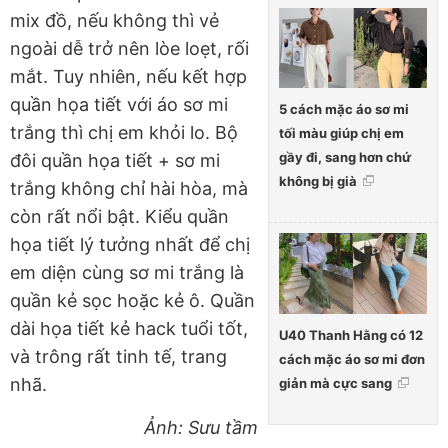
mix đồ, nếu không thì vẻ
ngoài dễ trở nên lòe loẹt, rối
mắt. Tuy nhiên, nếu kết hợp
quần họa tiết với áo sơ mi
5 cách mặc áo sơ mi
trắng thì chị em khỏi lo. Bộ
tối màu giúp chị em
gầy đi, sang hơn chứ
đôi quần họa tiết + sơ mi
không bị già
trắng không chỉ hài hòa, mà
còn rất nổi bật. Kiểu quần
họa tiết lý tưởng nhất để chị
em diện cùng sơ mi trắng là
quần kẻ sọc hoặc kẻ ô. Quần
dài họa tiết kẻ hack tuổi tốt,
U40 Thanh Hằng có 12
và trông rất tinh tế, trang
cách mặc áo sơ mi đơn
nhã.
giản mà cực sang
Ảnh: Sưu tầm