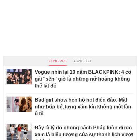
CÙNG MỤC
ĐANG HOT
Vogue nhìn lại 10 năm BLACKPINK: 4 cô
gái "sến" giờ là những nữ hoàng không
thể lật đổ
Bad girl show hẹn hò hot điên đảo: Mặt
như búp bê, lưng xăm kín không một lần
ủ tê
Đây là lý do phong cách Pháp luôn được
xem là biểu tượng của sự thanh lịch vượt