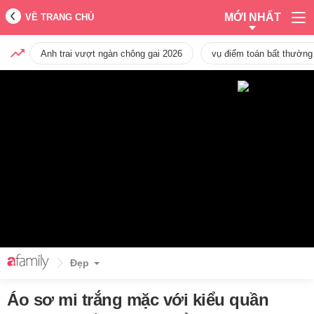
MỚI NHẤT
VỀ TRANG CHỦ
Anh trai vượt ngàn chông gai 2026
vụ điểm toán bất thường
Đẹp
Áo sơ mi trắng mặc với kiểu quần