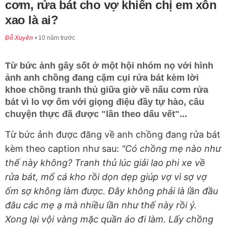
cơm, rửa bát cho vợ khiến chị em xôn
xao là ai?
Đỗ Xuyên
10 năm trước
Từ bức ảnh gây sốt ở một hội nhóm nọ với hình
ảnh anh chồng đang cặm cụi rửa bát kèm lời
khoe chồng tranh thủ giữa giờ về nấu cơm rửa
bát vì lo vợ ốm với giọng điệu đầy tự hào, câu
chuyện thực đã được "lần theo dấu vết"...
Từ bức ảnh được đăng về anh chồng đang rửa bát
kèm theo caption như sau:
"Có chồng mẹ nào như
thế này không? Tranh thủ lúc giải lao phi xe về
rửa bát, mổ cá kho rồi dọn dẹp giúp vợ vì sợ vợ
ốm sợ không làm được. Đây không phải là lần đầu
đâu các mẹ ạ mà nhiều lần như thế này rồi ý.
Xong lại vội vàng mặc quần áo đi làm. Lấy chồng