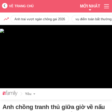
MỚI NHẤT
VỀ TRANG CHỦ
Anh trai vượt ngàn chông gai 2026
vụ điểm toán bất thường
Yêu
Anh chồng tranh thủ giữa giờ về nấu