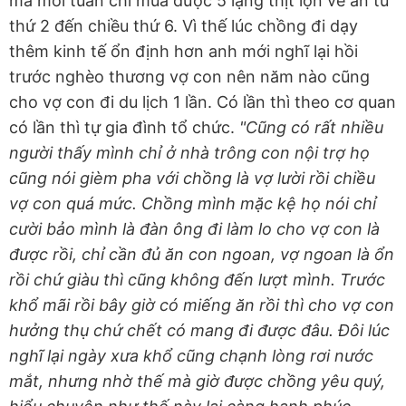
mà mỗi tuần chỉ mua được 5 lạng thịt lợn về ăn từ
thứ 2 đến chiều thứ 6. Vì thế lúc chồng đi dạy
thêm kinh tế ổn định hơn anh mới nghĩ lại hồi
trước nghèo thương vợ con nên năm nào cũng
cho vợ con đi du lịch 1 lần. Có lần thì theo cơ quan
có lần thì tự gia đình tổ chức.
"Cũng có rất nhiều
người thấy mình chỉ ở nhà trông con nội trợ họ
cũng nói gièm pha với chồng là vợ lười rồi chiều
vợ con quá mức. Chồng mình mặc kệ họ nói chỉ
cười bảo mình là đàn ông đi làm lo cho vợ con là
được rồi, chỉ cần đủ ăn con ngoan, vợ ngoan là ổn
rồi chứ giàu thì cũng không đến lượt mình. Trước
khổ mãi rồi bây giờ có miếng ăn rồi thì cho vợ con
hưởng thụ chứ chết có mang đi được đâu. Đôi lúc
nghĩ lại ngày xưa khổ cũng chạnh lòng rơi nước
mắt, nhưng nhờ thế mà giờ được chồng yêu quý,