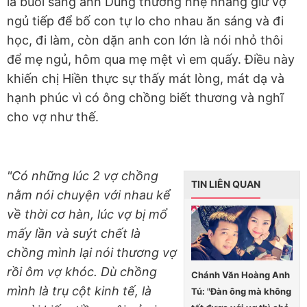
là buổi sáng anh Dũng thường nhẹ nhàng giữ vợ
ngủ tiếp để bố con tự lo cho nhau ăn sáng và đi
học, đi làm, còn dặn anh con lớn là nói nhỏ thôi
để mẹ ngủ, hôm qua mẹ mệt vì em quấy. Điều này
khiến chị Hiền thực sự thấy mát lòng, mát dạ và
hạnh phúc vì có ông chồng biết thương và nghĩ
cho vợ như thế.
"Có những lúc 2 vợ chồng
TIN LIÊN QUAN
nằm nói chuyện với nhau kể
về thời cơ hàn, lúc vợ bị mổ
mấy lần và suýt chết là
chồng mình lại nói thương vợ
rồi ôm vợ khóc. Dù chồng
Chánh Văn Hoàng Anh
mình là trụ cột kinh tế, là
Tú: "Đàn ông mà không