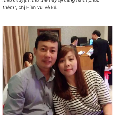
hiểu chuyện như thế này lại càng hạnh phúc
thêm"
, chị Hiền vui vẻ kể.