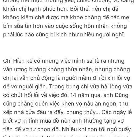
chồng hết mực thương yêu, chiều chuộng vợ càng
khiến chị hạnh phúc hơn. Bởi thế, nên chị đã
không kiềm chế được mà khoe chồng để các mẹ
bỉm sữa tin hơn vào cuộc sống hôn nhân không
phải lúc nào cũng bi kịch như nhiều người nghĩ.
Chị Hiền kể có những việc mình sai lè ra nhưng
vẫn ương bướng không thừa nhận, nhưng chồng
chị lại vẫn chủ động là người mềm đi rồi xin lỗi vợ
để vợ nguôi giận. Trong bụng chị vừa hài lòng vừa
có chút hối lỗi về việc đó. 14 năm qua, anh Dũng
cũng chẳng quên việc khen vợ nấu ăn ngon, thu
xếp nhà cửa đâu ra đấy, chung thủy... Các ngày lễ
biết vợ kĩ tính mua đồ nên anh thường tặng vợ
tiền để vợ tự chọn đồ. Nhiều khi con tối ngủ quấy