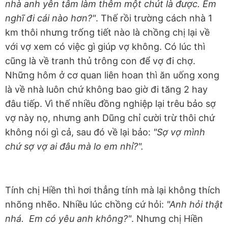
nhà anh yên tâm làm thêm một chút là được. Em
nghĩ đi cái nào hơn?"
. Thế rồi trường cách nhà 1
km thôi nhưng trống tiết nào là chồng chị lại về
với vợ xem có việc gì giúp vợ không. Có lúc thì
cũng là về tranh thủ trông con để vợ đi chợ.
Những hôm ở cơ quan liên hoan thì ăn uống xong
là về nhà luôn chứ không bao giờ đi tăng 2 hay
đâu tiếp. Vì thế nhiều đồng nghiệp lại trêu bảo sợ
vợ này nọ, nhưng anh Dũng chỉ cười trừ thôi chứ
không nói gì cả, sau đó về lại bảo:
"Sợ vợ mình
chứ sợ vợ ai đâu mà lo em nhỉ?".
Tính chị Hiền thì hơi thẳng tính mà lại không thích
nhõng nhẽo. Nhiều lúc chồng cứ hỏi:
"Anh hỏi thật
nhá. Em có yêu anh không?"
. Nhưng chị Hiền