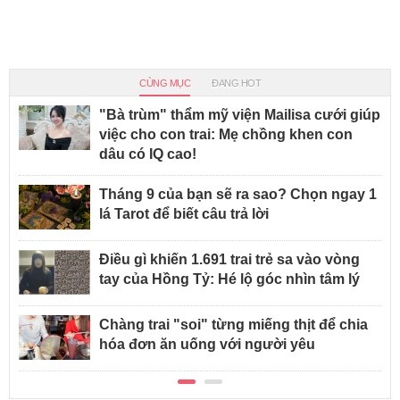
CÙNG MỤC
ĐANG HOT
"Bà trùm" thẩm mỹ viện Mailisa cưới giúp
việc cho con trai: Mẹ chồng khen con
dâu có IQ cao!
Tháng 9 của bạn sẽ ra sao? Chọn ngay 1
lá Tarot để biết câu trả lời
Điều gì khiến 1.691 trai trẻ sa vào vòng
tay của Hồng Tỷ: Hé lộ góc nhìn tâm lý
Chàng trai "soi" từng miếng thịt để chia
hóa đơn ăn uống với người yêu