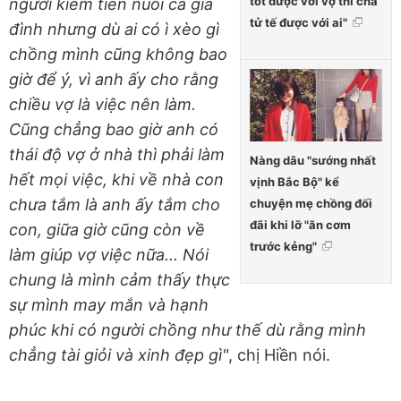
tốt được với vợ thì chả
người kiếm tiền nuôi cả gia
tử tế được với ai"
đình nhưng dù ai có ì xèo gì
chồng mình cũng không bao
giờ để ý, vì anh ấy cho rằng
chiều vợ là việc nên làm.
Cũng chẳng bao giờ anh có
thái độ vợ ở nhà thì phải làm
Nàng dâu "sướng nhất
hết mọi việc, khi về nhà con
vịnh Bắc Bộ" kể
chưa tắm là anh ấy tắm cho
chuyện mẹ chồng đối
đãi khi lỡ "ăn cơm
con, giữa giờ cũng còn về
trước kẻng"
làm giúp vợ việc nữa... Nói
chung là mình cảm thấy thực
sự mình may mắn và hạnh
phúc khi có người chồng như thế dù rằng mình
chẳng tài giỏi và xinh đẹp gì"
, chị Hiền nói.