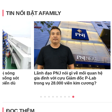
TIN NỔI BẬT AFAMILY
 bị sóng
Lãnh đạo PNJ nói gì về mối quan hệ
h sống sót
gia đình với cựu Giám đốc P-Lab
n biển dù
trong vụ 28.000 viên kim cương?
ĐỌC THÊM