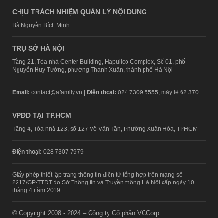
CHỊU TRÁCH NHIỆM QUẢN LÝ NỘI DUNG
Bà Nguyễn Bích Minh
TRỤ SỞ HÀ NỘI
Tầng 21, Tòa nhà Center Building, Hapulico Complex, Số 01, phố
Nguyễn Huy Tưởng, phường Thanh Xuân, thành phố Hà Nội
Email:
contact@afamily.vn |
Điện thoại:
024 7309 5555, máy lẻ 62.370
VPĐD TẠI TP.HCM
Tầng 4, Tòa nhà 123, số 127 Võ Văn Tần, Phường Xuân Hòa, TPHCM
Điện thoại:
028 7307 7979
Giấy phép thiết lập trang thông tin điện tử tổng hợp trên mạng số
2217/GP-TTĐT do Sở Thông tin và Truyền thông Hà Nội cấp ngày 10
tháng 4 năm 2019
© Copyright 2008 - 2024 – Công ty Cổ phần VCCorp