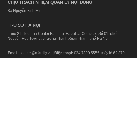
CHỊU TRÁCH NHIỆM QUẢN LÝ NỘI DUNG
Bà Nguyễn Bích Minh
TRỤ SỞ HÀ NỘI
Tầng 21, Tòa nhà Center Building, Hapulico Complex, Số 01, phố
Nguyễn Huy Tưởng, phường Thanh Xuân, thành phố Hà Nội
Email:
contact@afamily.vn |
Điện thoại:
024 7309 5555, máy lẻ 62.370
VPĐD TẠI TP.HCM
Tầng 4, Tòa nhà 123, số 127 Võ Văn Tần, Phường Xuân Hòa, TPHCM
Điện thoại:
028 7307 7979
Giấy phép thiết lập trang thông tin điện tử tổng hợp trên mạng số
2217/GP-TTĐT do Sở Thông tin và Truyền thông Hà Nội cấp ngày 10
tháng 4 năm 2019
© Copyright 2008 - 2024 – Công ty Cổ phần VCCorp