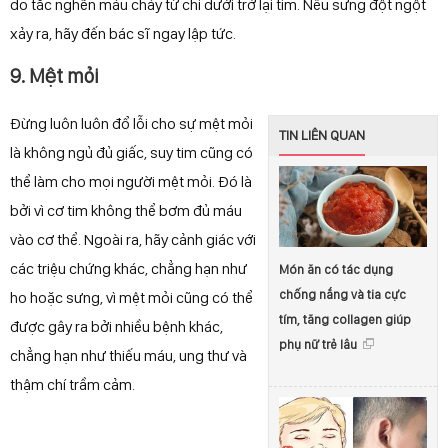
do tắc nghẽn máu chảy từ chi dưới trở lại tim. Nếu sưng đột ngột
xảy ra, hãy đến bác sĩ ngay lập tức.
9. Mệt mỏi
Đừng luôn luôn đổ lỗi cho sự mệt mỏi
TIN LIÊN QUAN
là không ngủ đủ giấc, suy tim cũng có
thể làm cho mọi người mệt mỏi. Đó là
bởi vì cơ tim không thể bơm đủ máu
vào cơ thể. Ngoài ra, hãy cảnh giác với
các triệu chứng khác, chẳng hạn như
Món ăn có tác dụng
chống nắng và tia cực
ho hoặc sưng, vì mệt mỏi cũng có thể
tím, tăng collagen giúp
được gây ra bởi nhiều bệnh khác,
phụ nữ trẻ lâu
chẳng hạn như thiếu máu, ung thư và
thậm chí trầm cảm.