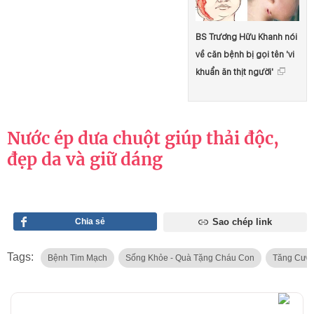
BS Trương Hữu Khanh nói
về căn bệnh bị gọi tên 'vi
khuẩn ăn thịt người'
Nước ép dưa chuột giúp thải độc,
đẹp da và giữ dáng
Chia sẻ
Sao chép link
Tags:
Bệnh Tim Mạch
Sống Khỏe - Quà Tặng Cháu Con
Tăng Cườn