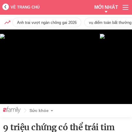
MỚI NHẤT
VỀ TRANG CHỦ
Anh trai vượt ngàn chông gai 2026
vụ điểm toán bất thường
Sức khỏe
9 triệu chứng có thể trái tim