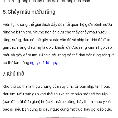
hiện trong lòng bàn tay, dưới da dưới lòng bàn chân.
6. Chảy máu nướu răng
Hiện tại, không thể giải thích đầy đủ mối quan hệ giữa bệnh nướu
răng và bệnh tim. Nhưng nghiên cứu cho thấy chảy máu nướu
răng, sưng, đau có thể gây ra các vấn đề về nhịp tim. Nó đã được
giải thích rằng điều này là do vi khuẩn ở nướu răng xâm nhập vào
máu và gây viêm tim. Bệnh nướu răng có thể dẫn đến rụng răng và
có thể làm tăng
nguy cơ đột quỵ
.
7. Khó thở
Khó thở có thể là triệu chứng của suy tim, rối loạn nhịp tim hoặc
đau tim. Nếu bạn gặp khó thở sau khi thực hiện một số bài tập
(ban đầu rất đơn giản) hoặc khi nằm xuống, hãy tham khảo ý kiến
bác sĩ, nếu bạn cũng bị đau ngực cùng một lúc, hãy gọi cấp cứu.