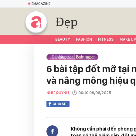
EMAGAZINE
Đẹp
BEAUTY
FASHION
FITNESS
MAKE UP
6 bài tập đốt mỡ tại 
và nâng mông hiệu q
NHƯ QUỲNH,
00:10 08/06/2025
CHIA SẺ
Không cần phải đến phòng g
toàn có thể giảm cân, đốt mỡ