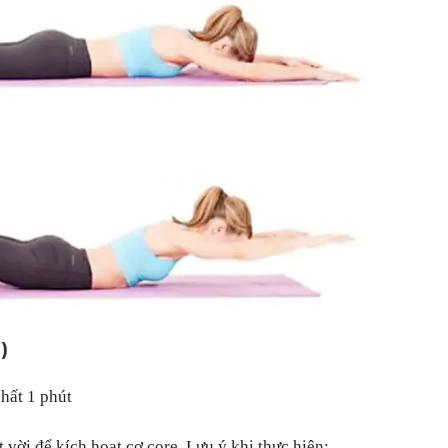
)
nhất 1 phút
t vời để kích hoạt cơ core. Lưu ý khi thực hiện: