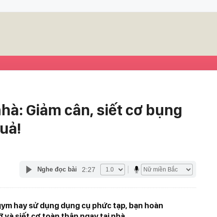
nhà: Giảm cân, siết cơ bụng
uả!
2:27
Nghe đọc bài
ym hay sử dụng dụng cụ phức tạp, bạn hoàn
 và siết cơ toàn thân ngay tại nhà.