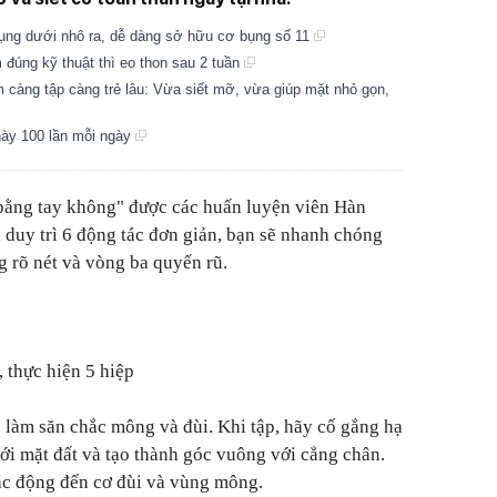
 bụng dưới nhô ra, dễ dàng sở hữu cơ bụng số 11
m đúng kỹ thuật thì eo thon sau 2 tuần
m càng tập càng trẻ lâu: Vừa siết mỡ, vừa giúp mặt nhỏ gọn,
này 100 lần mỗi ngày
 bằng tay không" được các huấn luyện viên Hàn
 duy trì 6 động tác đơn giản, bạn sẽ nhanh chóng
g rõ nét và vòng ba quyến rũ.
, thực hiện 5 hiệp
p làm săn chắc mông và đùi. Khi tập, hãy cố gắng hạ
ới mặt đất và tạo thành góc vuông với cẳng chân.
ác động đến cơ đùi và vùng mông.