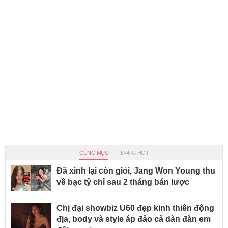
CÙNG MỤC
ĐANG HOT
Đã xinh lại còn giỏi, Jang Won Young thu
về bạc tỷ chỉ sau 2 tháng bán lược
Chị đại showbiz U60 đẹp kinh thiên động
địa, body và style áp đảo cả dàn đàn em