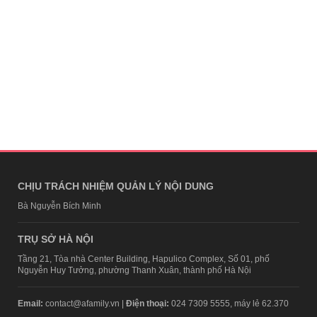
CHỊU TRÁCH NHIỆM QUẢN LÝ NỘI DUNG
Bà Nguyễn Bích Minh
TRỤ SỞ HÀ NỘI
Tầng 21, Tòa nhà Center Building, Hapulico Complex, Số 01, phố
Nguyễn Huy Tưởng, phường Thanh Xuân, thành phố Hà Nội
Email:
contact@afamily.vn |
Điện thoại:
024 7309 5555, máy lẻ 62.370