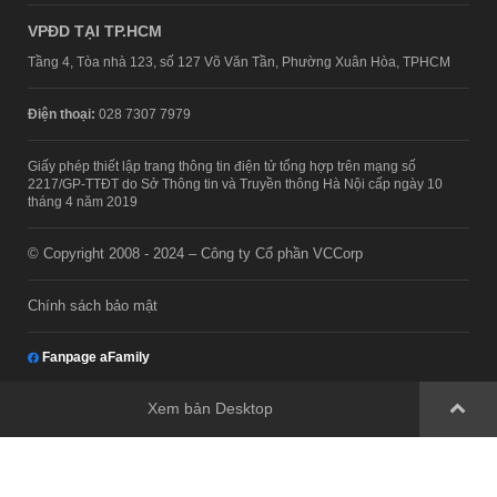
VPĐD TẠI TP.HCM
Tầng 4, Tòa nhà 123, số 127 Võ Văn Tần, Phường Xuân Hòa, TPHCM
Điện thoại:
028 7307 7979
Giấy phép thiết lập trang thông tin điện tử tổng hợp trên mạng số
2217/GP-TTĐT do Sở Thông tin và Truyền thông Hà Nội cấp ngày 10
tháng 4 năm 2019
© Copyright 2008 - 2024 – Công ty Cổ phần VCCorp
Chính sách bảo mật
Fanpage aFamily
Xem bản Desktop