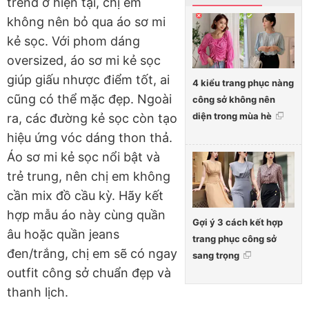
trend ở hiện tại, chị em
không nên bỏ qua áo sơ mi
kẻ sọc. Với phom dáng
oversized, áo sơ mi kẻ sọc
giúp giấu nhược điểm tốt, ai
4 kiểu trang phục nàng
cũng có thể mặc đẹp. Ngoài
công sở không nên
diện trong mùa hè
ra, các đường kẻ sọc còn tạo
hiệu ứng vóc dáng thon thả.
Áo sơ mi kẻ sọc nổi bật và
trẻ trung, nên chị em không
cần mix đồ cầu kỳ. Hãy kết
hợp mẫu áo này cùng quần
Gợi ý 3 cách kết hợp
âu hoặc quần jeans
trang phục công sở
đen/trắng, chị em sẽ có ngay
sang trọng
outfit công sở chuẩn đẹp và
thanh lịch.