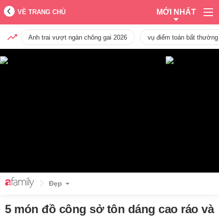
MỚI NHẤT
VỀ TRANG CHỦ
Anh trai vượt ngàn chông gai 2026
vụ điểm toán bất thường
Đẹp
5 món đồ công sở tôn dáng cao ráo và