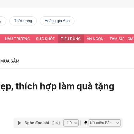
y
thời trang
Hoàng gia Anh
HẬU TRƯỜNG
SỨC KHỎE
TIÊU DÙNG
ĂN NGON
TÂM SỰ - GIA
MUA SẮM
 đẹp, thích hợp làm quà tặng
2:41
Nghe đọc bài