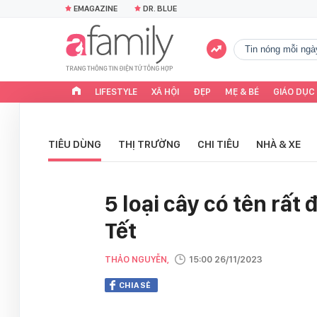
EMAGAZINE
DR. BLUE
tin nóng mỗi ngà
LIFESTYLE
XÃ HỘI
ĐẸP
MẸ & BÉ
GIÁO DỤC
TIÊU DÙNG
THỊ TRƯỜNG
CHI TIÊU
NHÀ & XE
5 loại cây có tên rất
Tết
THẢO NGUYỄN,
15:00 26/11/2023
CHIA SẺ