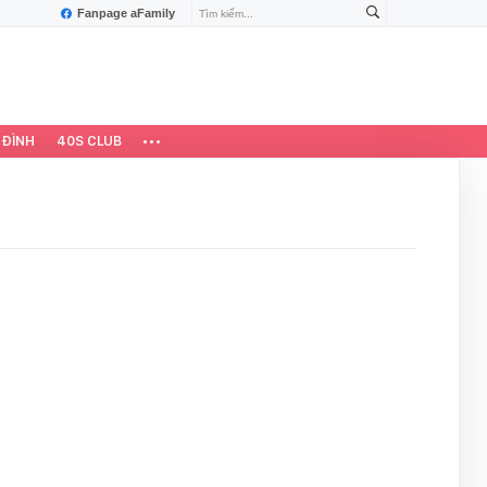
Fanpage aFamily
 ĐÌNH
40S CLUB