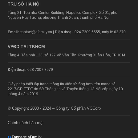
TRỤ SỞ HÀ NỘI
Tầng 21, Tòa nhà Center Building, Hapulico Complex, Số 01, phố
Nguyễn Huy Tưởng, phường Thanh Xuân, thành phố Hà Nội
Email:
contact@afamily.vn |
Điện thoại:
024 7309 5555, máy lẻ 62.370
VPĐD TẠI TP.HCM
Tầng 4, Tòa nhà 123, số 127 Võ Văn Tần, Phường Xuân Hòa, TPHCM
Điện thoại:
028 7307 7979
Giấy phép thiết lập trang thông tin điện tử tổng hợp trên mạng số
2217/GP-TTĐT do Sở Thông tin và Truyền thông Hà Nội cấp ngày 10
tháng 4 năm 2019
© Copyright 2008 - 2024 – Công ty Cổ phần VCCorp
Chính sách bảo mật
Fanpage aFamily