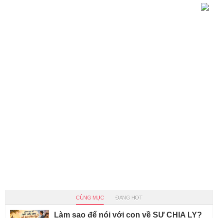
CÙNG MỤC
ĐANG HOT
Làm sao để nói với con về SỰ CHIA LY?