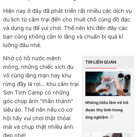
Hiện nay ở đây đã phát triển rất nhiều các dịch vụ
du lịch từ cắm trại đến cho thuê chỗ cùng đồ đạc
và dụng cụ để vui chơi. Thế nên khi đến đây các
bạn cũng không cần lo lắng và chuẩn bị quá kĩ
lưỡng đâu nhé.
Nhờ có hồ nước mênh
TIN LIÊN QUAN
mông, những chiếc xích đu
vô cùng lãng mạn hay khu
rừng đầy lá rơi... khu cắm trại
Sơn Tinh Camp có những
góc chụp ảnh "thần thánh"
Những hiểu lầm về trẻ
siêu ảo. Thế nên nếu có cơ
được thụ tinh trong
ống nghiệm
hội hãy vui chơi thật thỏai
mái và chụp thật nhiều ảnh
đẹp nhé!