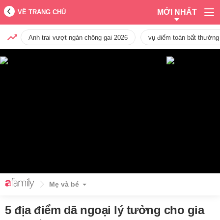
MỚI NHẤT
VỀ TRANG CHỦ
Anh trai vượt ngàn chông gai 2026
vụ điểm toán bất thường
Mẹ và bé
5 địa điểm dã ngoại lý tưởng cho gia