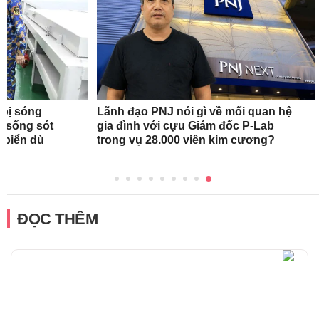
 bị sóng
Lãnh đạo PNJ nói gì về mối quan hệ
h sống sót
gia đình với cựu Giám đốc P-Lab
n biển dù
trong vụ 28.000 viên kim cương?
ĐỌC THÊM