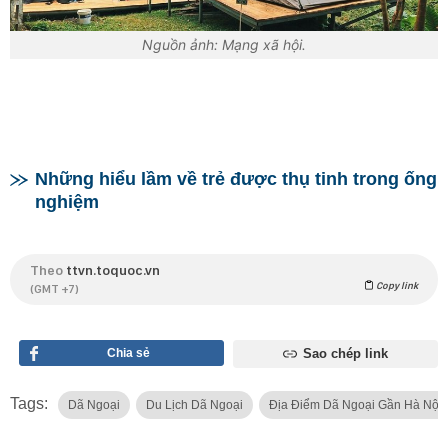
Nguồn ảnh: Mạng xã hội.
Những hiểu lầm về trẻ được thụ tinh trong ống
nghiệm
Theo
ttvn.toquoc.vn
Copy link
(GMT +7)
Chia sẻ
Sao chép link
Tags:
Dã Ngoại
Du Lịch Dã Ngoại
Địa Điểm Dã Ngoại Gần Hà Nội