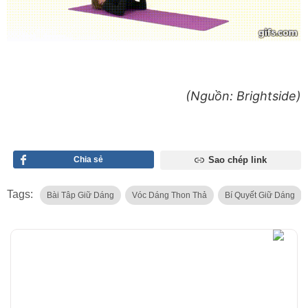
(Nguồn: Brightside)
Chia sẻ
Sao chép link
Tags:
Bài Tâp Giữ Dáng
Vóc Dáng Thon Thả
Bí Quyết Giữ Dáng