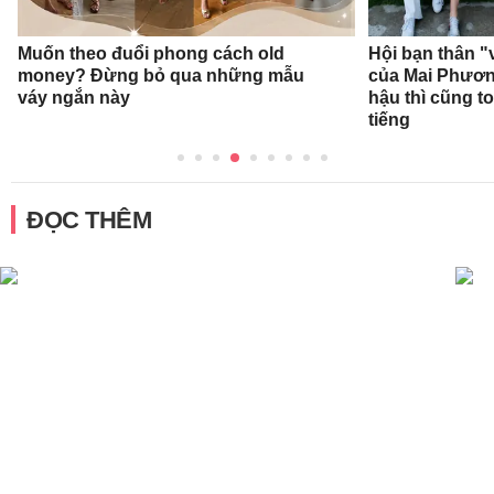
Muốn theo đuổi phong cách old
Hội bạn thân "
money? Đừng bỏ qua những mẫu
của Mai Phươ
váy ngắn này
hậu thì cũng t
tiếng
ĐỌC THÊM