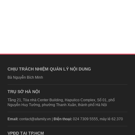
CHỊU TRÁCH NHIỆM QUẢN LÝ NỘI DUNG
Bà Nguyễn Bích Minh
TRỤ SỞ HÀ NỘI
Tầng 21, Tòa nhà Center Building, Hapulico Complex, Số 01, phố
Nguyễn Huy Tưởng, phường Thanh Xuân, thành phố Hà Nội
Email:
contact@afamily.vn |
Điện thoại:
024 7309 5555, máy lẻ 62.370
VPĐD TẠI TP.HCM