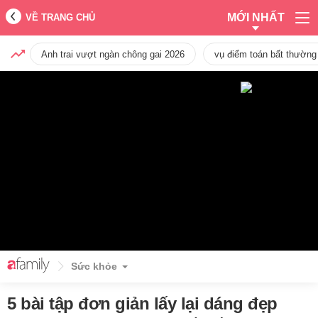
MỚI NHẤT
VỀ TRANG CHỦ
Anh trai vượt ngàn chông gai 2026
vụ điểm toán bất thường
Sức khỏe
5 bài tập đơn giản lấy lại dáng đẹp