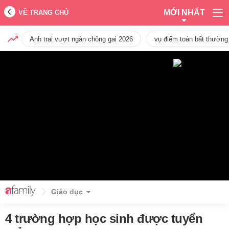
MỚI NHẤT
VỀ TRANG CHỦ
Anh trai vượt ngàn chông gai 2026
vụ điểm toán bất thường
Giáo dục
4 trường hợp học sinh được tuyển