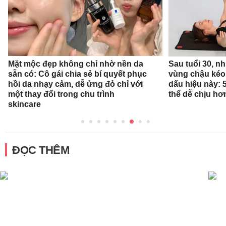
Mặt mộc đẹp không chỉ nhờ nền da
Sau tuổi 30, n
sẵn có: Cô gái chia sẻ bí quyết phục
vùng chậu kéo
hồi da nhạy cảm, dễ ửng đỏ chỉ với
dấu hiệu này: 
một thay đổi trong chu trình
thể dễ chịu hơ
skincare
ĐỌC THÊM