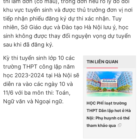
thì làm đơn (có mẫu), trong đơn nêu rõ lý do đổi
khu vực tuyển sinh và được thủ trưởng đơn vị nơi
tiếp nhận phiếu đăng ký dự thi xác nhận. Tuy
nhiên, Sở Giáo dục và Đào tạo Hà Nội lưu ý, học
sinh không được thay đổi nguyện vọng dự tuyển
sau khi đã đăng ký.
Kỳ thi tuyển sinh lớp 10 các
TIN LIÊN QUAN
trường THPT công lập năm
học 2023-2024 tại Hà Nội sẽ
diễn ra vào các ngày 10 và
11/6 với ba môn thi: Toán,
Ngữ văn và Ngoại ngữ.
HỌC PHÍ loạt trường
THPT Dân lập hot ở Hà
Nội: Phụ huynh có thể
tham khảo qua