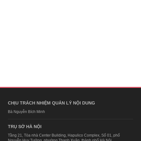
CHỊU TRÁCH NHIỆM QUẢN LÝ NỘI DUNG
Bà Nguyễn Bích Minh
TRỤ SỞ HÀ NỘI
Tầng 21, Tòa nhà Center Building, Hapulico Complex, Số 01, phố
Nguyễn Huy Tưởng, phường Thanh Xuân, thành phố Hà Nội