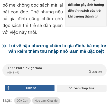
bố mẹ không đọc sách mà lại
đổi sớm gây ảnh hưởng
đến tính cách của trẻ
bắt con đọc. Thế nhưng nếu
khi trưởng thành
cả gia đình cũng chăm chú
đọc sách thì trẻ sẽ dần quen
với việc này thôi.
Lui về hậu phương chăm lo gia đình, bà mẹ trẻ
vẫn kiếm thêm thu nhập nhờ đam mê đặc biệt
Theo
Phụ nữ Việt Nam
Copy link
(GMT +7)
Chia sẻ
Sao chép link
Tags:
Dậy Con
Học Làm Cha Mẹ