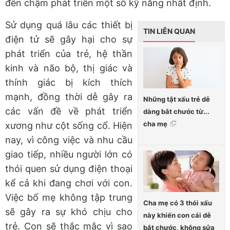
đến chậm phát triển một số kỹ năng nhất định.
Sử dụng quá lâu các thiết bị
TIN LIÊN QUAN
điện tử sẽ gây hại cho sự
phát triển của trẻ, hệ thần
kinh và não bộ, thị giác và
thính giác bị kích thích
mạnh, đồng thời dễ gây ra
Những tật xấu trẻ dễ
các vấn đề về phát triển
dàng bắt chước từ...
cha mẹ
xương như cột sống cổ. Hiện
nay, vì công việc và nhu cầu
giao tiếp, nhiều người lớn có
thói quen sử dụng điện thoại
kể cả khi đang chơi với con.
Việc bố mẹ không tập trung
Cha mẹ có 3 thói xấu
sẽ gây ra sự khó chịu cho
này khiến con cái dễ
trẻ. Con sẽ thắc mắc vì sao
bắt chước, không sửa