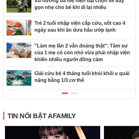
Xu hướng ba mẹ hiện đại chọn xe đẩy
gọn nhẹ cho bé khi đi lại nhiều
Trẻ 2 tuổi nhập viện cấp cứu, sốt cao 4
ngày sau khi ăn dưa hấu ướp lạnh
"Làm mẹ lần 2 vẫn đoảng thật": Tâm sự
của 1 mẹ có con nhỏ vừa phải nhập viện
khiến nhiều người đồng cảm
Giải cứu bé 4 tháng tuổi khỏi khối u quái
nặng bằng 1/3 cơ thể
TIN NỔI BẬT AFAMILY