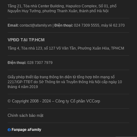
Tầng 21, Tòa nhà Center Building, Hapulico Complex, Số 01, phố
Nguyễn Huy Tưởng, phường Thanh Xuân, thành phố Hà Nội
Email:
contact@afamily.vn |
Điện thoại:
024 7309 5555, máy lẻ 62.370
VPĐD TẠI TP.HCM
Tầng 4, Tòa nhà 123, số 127 Võ Văn Tần, Phường Xuân Hòa, TPHCM
Điện thoại:
028 7307 7979
Giấy phép thiết lập trang thông tin điện tử tổng hợp trên mạng số
2217/GP-TTĐT do Sở Thông tin và Truyền thông Hà Nội cấp ngày 10
tháng 4 năm 2019
© Copyright 2008 - 2024 – Công ty Cổ phần VCCorp
Chính sách bảo mật
Fanpage aFamily