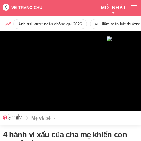
MỚI NHẤT
VỀ TRANG CHỦ
Anh trai vượt ngàn chông gai 2026
vụ điểm toán bất thường
Mẹ và bé
4 hành vi xấu của cha mẹ khiến con