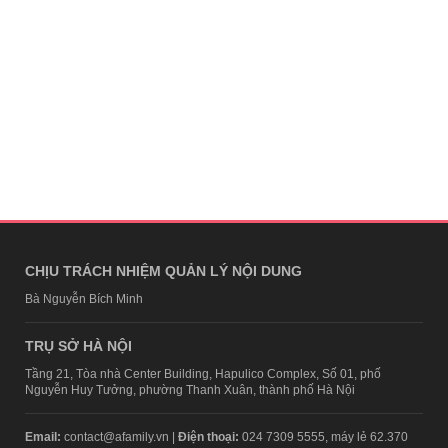
CHỊU TRÁCH NHIỆM QUẢN LÝ NỘI DUNG
Bà Nguyễn Bích Minh
TRỤ SỞ HÀ NỘI
Tầng 21, Tòa nhà Center Building, Hapulico Complex, Số 01, phố
Nguyễn Huy Tưởng, phường Thanh Xuân, thành phố Hà Nội
Email:
contact@afamily.vn |
Điện thoại:
024 7309 5555, máy lẻ 62.370