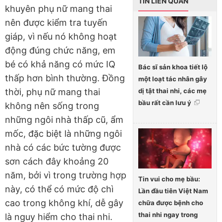
TIN LIÊN QUAN
khuyên phụ nữ mang thai
nên được kiểm tra tuyến
giáp, vì nếu nó không hoạt
động đúng chức năng, em
bé có khả năng có mức IQ
Bác sĩ sản khoa tiết lộ
thấp hơn bình thường. Đồng
một loạt tác nhân gây
dị tật thai nhi, các mẹ
thời, phụ nữ mang thai
bầu rất cần lưu ý
không nên sống trong
những ngôi nhà thấp cũ, ẩm
mốc, đặc biệt là những ngôi
nhà có các bức tường được
sơn cách đây khoảng 20
năm, bởi vì trong trường hợp
Tin vui cho mẹ bầu:
này, có thể có mức độ chì
Lần đầu tiên Việt Nam
cao trong không khí, dễ gây
chữa được bệnh cho
thai nhi ngay trong
là nguy hiểm cho thai nhi.