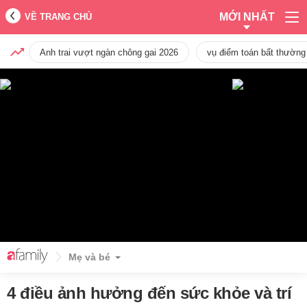
MỚI NHẤT
VỀ TRANG CHỦ
Anh trai vượt ngàn chông gai 2026
vụ điểm toán bất thường
Mẹ và bé
4 điều ảnh hưởng đến sức khỏe và trí