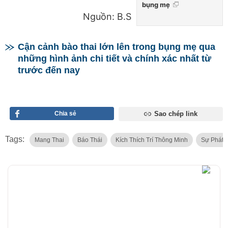
bụng mẹ
Nguồn: B.S
Cận cảnh bào thai lớn lên trong bụng mẹ qua
những hình ảnh chi tiết và chính xác nhất từ
trước đến nay
Chia sẻ
Sao chép link
Tags:
Mang Thai
Báo Thái
Kích Thích Trí Thông Minh
Sự Phát T