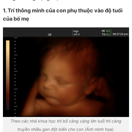
1. Trí thông minh của con phụ thuộc vào độ tuổi
của bố mẹ
Theo các nhà khoa học thì bố càng càng lớn tuổi thì càng
truyền nhiều gen đột biến cho con (Ảnh minh họa).