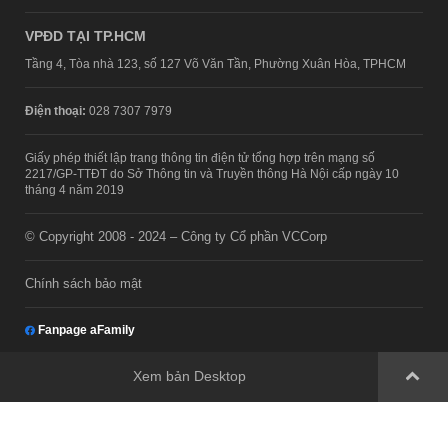
VPĐD TẠI TP.HCM
Tầng 4, Tòa nhà 123, số 127 Võ Văn Tần, Phường Xuân Hòa, TPHCM
Điện thoại:
028 7307 7979
Giấy phép thiết lập trang thông tin điện tử tổng hợp trên mạng số
2217/GP-TTĐT do Sở Thông tin và Truyền thông Hà Nội cấp ngày 10
tháng 4 năm 2019
© Copyright 2008 - 2024 – Công ty Cổ phần VCCorp
Chính sách bảo mật
Fanpage aFamily
Xem bản Desktop