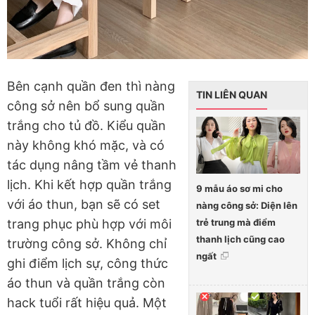
Bên cạnh quần đen thì nàng
TIN LIÊN QUAN
công sở nên bổ sung quần
trắng cho tủ đồ. Kiểu quần
này không khó mặc, và có
tác dụng nâng tầm vẻ thanh
lịch. Khi kết hợp quần trắng
9 mẫu áo sơ mi cho
với áo thun, bạn sẽ có set
nàng công sở: Diện lên
trẻ trung mà điểm
trang phục phù hợp với môi
thanh lịch cũng cao
trường công sở. Không chỉ
ngất
ghi điểm lịch sự, công thức
áo thun và quần trắng còn
hack tuổi rất hiệu quả. Một