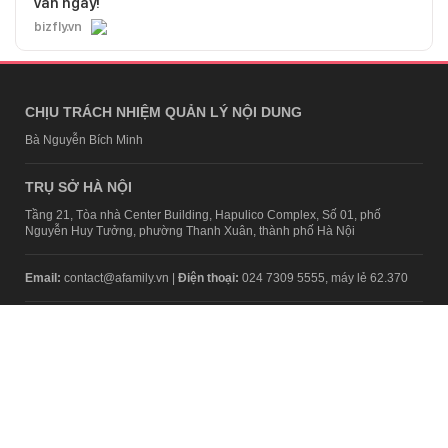
vấn ngay!
bizfly.vn
CHỊU TRÁCH NHIỆM QUẢN LÝ NỘI DUNG
Bà Nguyễn Bích Minh
TRỤ SỞ HÀ NỘI
Tầng 21, Tòa nhà Center Building, Hapulico Complex, Số 01, phố
Nguyễn Huy Tưởng, phường Thanh Xuân, thành phố Hà Nội
Email:
contact@afamily.vn |
Điện thoại:
024 7309 5555, máy lẻ 62.370
VPĐD TẠI TP.HCM
Tầng 4, Tòa nhà 123, số 127 Võ Văn Tần, Phường Xuân Hòa, TPHCM
Điện thoại:
028 7307 7979
Giấy phép thiết lập trang thông tin điện tử tổng hợp trên mạng số