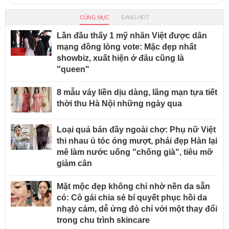
CÙNG MỤC
ĐANG HOT
Lần đầu thấy 1 mỹ nhân Việt được dân
mạng đồng lòng vote: Mặc đẹp nhất
showbiz, xuất hiện ở đâu cũng là
"queen"
8 mẫu váy liền dịu dàng, lãng mạn tựa tiết
thời thu Hà Nội những ngày qua
Loại quả bán đầy ngoài chợ: Phụ nữ Việt
thi nhau ủ tóc óng mượt, phái đẹp Hàn lại
mê làm nước uống "chống già", tiêu mỡ
giảm cân
Mặt mộc đẹp không chỉ nhờ nền da sẵn
có: Cô gái chia sẻ bí quyết phục hồi da
nhạy cảm, dễ ửng đỏ chỉ với một thay đổi
trong chu trình skincare