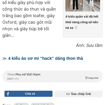
số kiểu giày phù hợp với
công thức áo thun và quần
trắng bao gồm loafer, giày
4 kiểu quần vải đã hết
Oxford, giày cao gót mũi
thời nàng công sở nên
né xa
nhọn và giày búp bê tối
giản…
Ảnh: Sưu tầm
4 kiểu áo sơ mi "hack" dáng thon thả
Theo
Phụ nữ Việt Nam
Copy link
(GMT +7)
Chia sẻ
Sao chép link