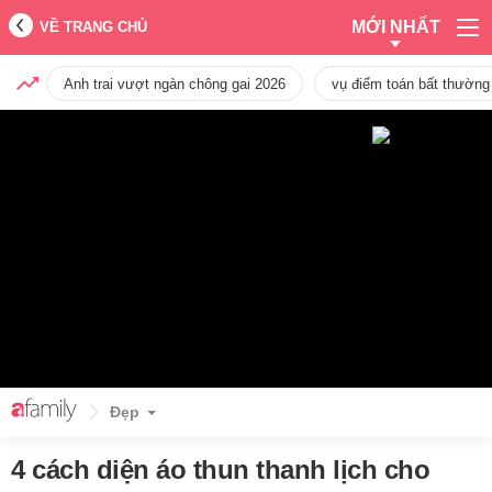
MỚI NHẤT
VỀ TRANG CHỦ
Anh trai vượt ngàn chông gai 2026
vụ điểm toán bất thường
Đẹp
4 cách diện áo thun thanh lịch cho