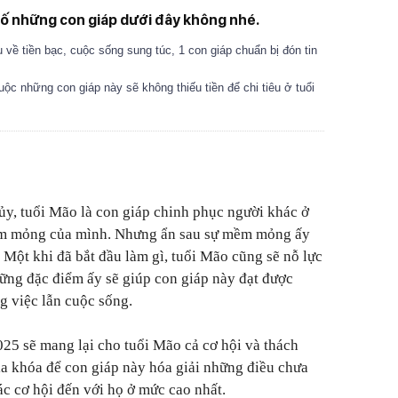
ố những con giáp dưới đây không nhé.
u về tiền bạc, cuộc sống sung túc, 1 con giáp chuẩn bị đón tin
ộc những con giáp này sẽ không thiếu tiền để chi tiêu ở tuổi
y, tuổi Mão là con giáp chinh phục người khác ở
ềm mỏng của mình. Nhưng ẩn sau sự mềm mỏng ấy
. Một khi đã bắt đầu làm gì, tuổi Mão cũng sẽ nỗ lực
hững đặc điểm ấy sẽ giúp con giáp này đạt được
g việc lẫn cuộc sống.
025 sẽ mang lại cho tuổi Mão cả cơ hội và thách
hìa khóa để con giáp này hóa giải những điều chưa
ác cơ hội đến với họ ở mức cao nhất.