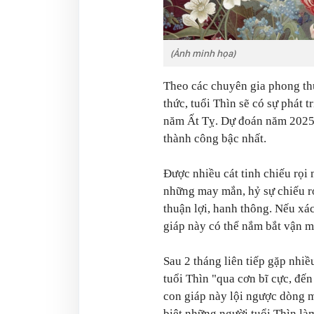
(Ảnh minh họa)
Theo các chuyên gia phong th
thức, tuổi Thìn sẽ có sự phát t
năm Ất Tỵ. Dự đoán năm 2025,
thành công bậc nhất.
Được nhiều cát tinh chiếu rọi
những may mắn, hỷ sự chiếu rọ
thuận lợi, hanh thông. Nếu xá
giáp này có thể nắm bắt vận m
Sau 2 tháng liên tiếp gặp nhiề
tuổi Thìn "qua cơn bĩ cực, đến 
con giáp này lội ngược dòng m
biệt những người tuổi Thìn là