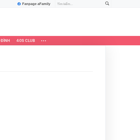
Fanpage aFamily
 ĐÌNH
40S CLUB