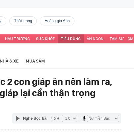
y
thời trang
Hoàng gia Anh
HẬU TRƯỜNG
SỨC KHỎE
TIÊU DÙNG
ĂN NGON
TÂM SỰ - GIA
NHÀ & XE
MUA SẮM
c 2 con giáp ăn nên làm ra,
 giáp lại cần thận trọng
4:39
Nghe đọc bài