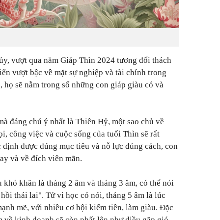
ủy, vượt qua năm Giáp Thìn 2024 tương đối thách
riển vượt bậc về mặt sự nghiệp và tài chính trong
 họ sẽ nằm trong số những con giáp giàu có và
 mà đáng chú ý nhất là Thiên Hỷ, một sao chủ về
i, công việc và cuộc sống của tuổi Thìn sẽ rất
c định được đúng mục tiêu và nỗ lực đúng cách, con
ay và về đích viên mãn.
u khó khăn là tháng 2 âm và tháng 3 âm, có thể nói
hồi thái lai". Tử vi học có nói, tháng 5 âm là lúc
ạnh mẽ, với nhiều cơ hội kiếm tiền, làm giàu. Đặc
m về kinh doanh sẽ còn phất lên như diều gặp gió.