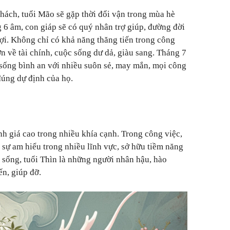
thách, tuổi Mão sẽ gặp thời đổi vận trong mùa hè
ng 6 âm, con giáp sẽ có quý nhân trợ giúp, đường đời
ợi. Không chỉ có khả năng thăng tiến trong công
n về tài chính, cuộc sống dư dả, giàu sang. Tháng 7
 sống bình an với nhiều suôn sẻ, may mắn, mọi công
đúng dự định của họ.
nh giá cao trong nhiều khía cạnh. Trong công việc,
 sự am hiểu trong nhiều lĩnh vực, sở hữu tiềm năng
 sống, tuổi Thìn là những người nhân hậu, hào
n, giúp đỡ.