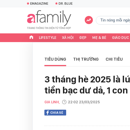
EMAGAZINE
DR. BLUE
tin nóng mỗi ngà
LIFESTYLE
XÃ HỘI
ĐẸP
MẸ & BÉ
GIÁO DỤC
TIÊU DÙNG
THỊ TRƯỜNG
CHI TIÊU
3 tháng hè 2025 là lú
tiền bạc dư dả, 1 con
GIA LINH,
22:02 23/03/2025
CHIA SẺ