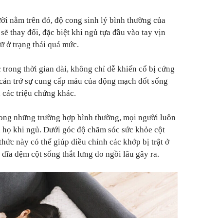
i nằm trên đó, độ cong sinh lý bình thường của
 sẽ thay đổi, đặc biệt khi ngủ tựa đầu vào tay vịn
iữ ở trạng thái quá mức.
 trong thời gian dài, không chỉ dễ khiến cổ bị cứng
 cản trở sự cung cấp máu của động mạch đốt sống
 các triệu chứng khác.
trong những trường hợp bình thường, mọi người luôn
ủa họ khi ngủ. Dưới góc độ chăm sóc sức khỏe cột
hức này có thể giúp điều chỉnh các khớp bị trật ở
 đĩa đệm cột sống thắt lưng do ngồi lâu gây ra.