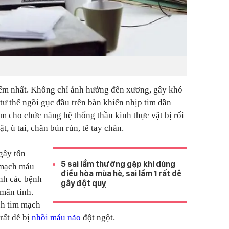
hiểm nhất. Không chỉ ảnh hưởng đến xương, gây khó
tư thế ngồi gục đầu trên bàn khiến nhịp tim dần
àm cho chức năng hệ thống thần kinh thực vật bị rối
t, ù tai, chân bủn rủn, tê tay chân.
gây tổn
5 sai lầm thường gặp khi dùng
 mạch máu
điều hòa mùa hè, sai lầm 1 rất dễ
ành các bệnh
gây đột quỵ
mãn tính.
nh tim mạch
rất dễ bị
nhồi máu não
đột ngột.