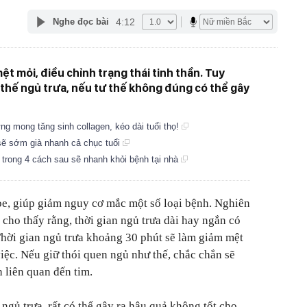
4:12
Nghe đọc bài
t mỏi, điều chỉnh trạng thái tinh thần. Tuy
 thế ngủ trưa, nếu tư thế không đúng có thể gây
ng mong tăng sinh collagen, kéo dài tuổi thọ!
 sẽ sớm già nhanh cả chục tuổi
t trong 4 cách sau sẽ nhanh khỏi bệnh tại nhà
hỏe, giúp giảm nguy cơ mắc một số loại bệnh. Nghiên
cho thấy rằng, thời gian ngủ trưa dài hay ngắn có
hời gian ngủ trưa khoảng 30 phút sẽ làm giảm mệt
iệc. Nếu giữ thói quen ngủ như thế, chắc chắn sẽ
 liên quan đến tim.
ngủ trưa, rất có thể gây ra hậu quả không tốt cho