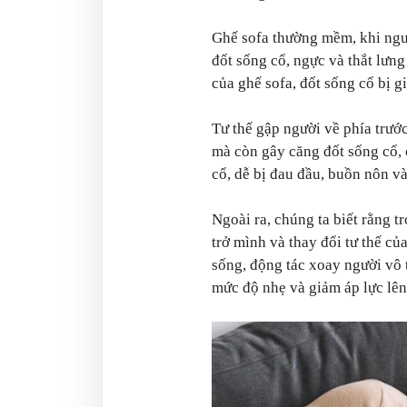
Ghế sofa thường mềm, khi ngườ
đốt sống cổ, ngực và thắt lưng
của ghế sofa, đốt sống cổ bị g
Tư thế gập người về phía trước
mà còn gây căng đốt sống cổ,
cổ, dễ bị đau đầu, buồn nôn và
Ngoài ra, chúng ta biết rằng 
trở mình và thay đổi tư thế c
sống, động tác xoay người vô t
mức độ nhẹ và giảm áp lực lên