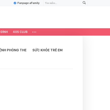
Fanpage aFamily
 ĐÌNH
40S CLUB
ỆNH PHÒNG THE
SỨC KHỎE TRẺ EM