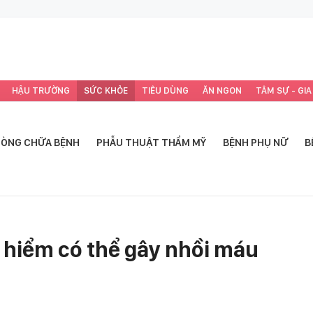
HẬU TRƯỜNG
SỨC KHỎE
TIÊU DÙNG
ĂN NGON
TÂM SỰ - GIA
ÒNG CHỮA BỆNH
PHẪU THUẬT THẨM MỸ
BỆNH PHỤ NỮ
B
y hiểm có thể gây nhồi máu