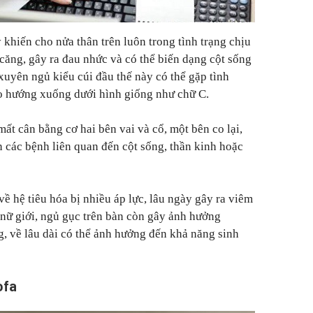
 khiến cho nửa thân trên luôn trong tình trạng chịu
ị căng, gây ra đau nhức và có thể biến dạng cột sống
uyên ngủ kiểu cúi đầu thế này có thể gặp tình
eo hướng xuống dưới hình giống như chữ C.
mất cân bằng cơ hai bên vai và cổ, một bên co lại,
n các bệnh liên quan đến cột sống, thần kinh hoặc
ề hệ tiêu hóa bị nhiều áp lực, lâu ngày gây ra viêm
i nữ giới, ngủ gục trên bàn còn gây ảnh hưởng
, về lâu dài có thể ảnh hưởng đến khả năng sinh
ofa