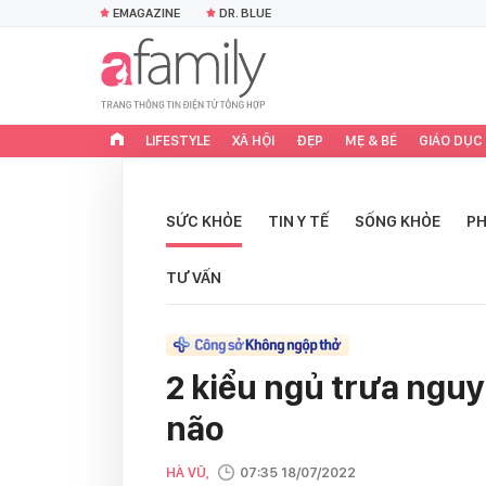
EMAGAZINE
DR. BLUE
LIFESTYLE
XÃ HỘI
ĐẸP
MẸ & BÉ
GIÁO DỤC
SỨC KHỎE
TIN Y TẾ
SỐNG KHỎE
PH
TƯ VẤN
2 kiểu ngủ trưa ngu
não
HÀ VŨ,
07:35 18/07/2022