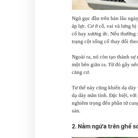
Ngủ gục đầu trên bàn lâu ngày
áp lực. Cơ ở cổ, vai và lưng b
cổ hay xương ức. Nếu thường x
trạng cột sống cổ thay đổi th
Ngoài ra, nó còn tạo thành sự 
một bên giãn ra. Từ đó gây nê
căng cơ.
Tư thế này cũng khiến dạ dày v
dạ dày mãn tính. Đặc biệt, vớ
nghiêm trọng đến phần tử cung
sản.
2. Nằm ngửa trên ghế s