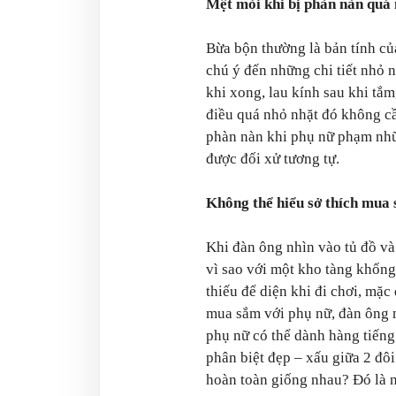
Mệt mỏi khi bị phàn nàn quá 
Bừa bộn thường là bản tính củ
chú ý đến những chi tiết nhỏ nh
khi xong, lau kính sau khi t
điều quá nhỏ nhặt đó không cầ
phàn nàn khi phụ nữ phạm nhữ
được đối xử tương tự.
Không thể hiểu sở thích mua
Khi đàn ông nhìn vào tủ đồ và
vì sao với một kho tàng khổng
thiếu để diện khi đi chơi, mặc
mua sắm với phụ nữ, đàn ông n
phụ nữ có thể dành hàng tiến
phân biệt đẹp – xấu giữa 2 đô
hoàn toàn giống nhau? Đó là n