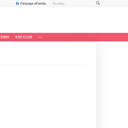
Fanpage aFamily
 ĐÌNH
40S CLUB