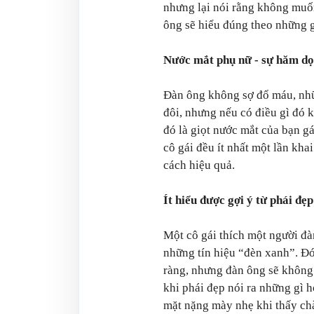
nhưng lại nói rằng không muố
ông sẽ hiểu đúng theo những g
Nước mắt phụ nữ - sự hăm dọ
Đàn ông không sợ đổ máu, nhữ
đôi, nhưng nếu có điều gì đó 
đó là giọt nước mắt của bạn g
cô gái đều ít nhất một lần kh
cách hiệu quả.
Ít hiểu được gợi ý từ phái đẹp
Một cô gái thích một người đà
những tín hiệu “đèn xanh”. Đó 
ràng, nhưng đàn ông sẽ không 
khi phái đẹp nói ra những gì 
mặt nặng mày nhẹ khi thấy chà