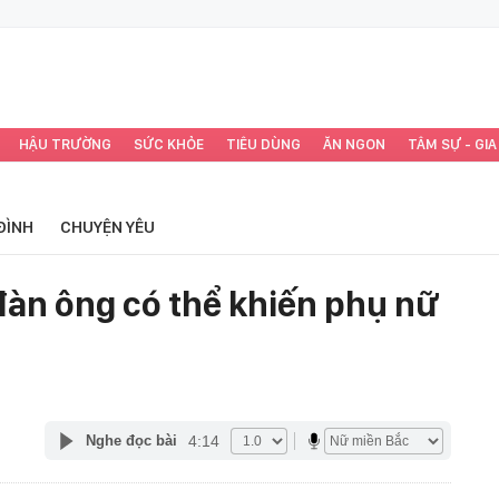
HẬU TRƯỜNG
SỨC KHỎE
TIÊU DÙNG
ĂN NGON
TÂM SỰ - GIA
ĐÌNH
CHUYỆN YÊU
 đàn ông có thể khiến phụ nữ
4:14
Nghe đọc bài