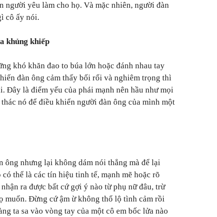
n người yêu làm cho họ. Và mặc nhiên, người đàn
ì cô ấy nói.
a khủng khiếp
ng khó khăn đao to búa lớn hoặc đánh nhau tay
khiến đàn ông cảm thấy bối rối và nghiêm trọng thì
ái. Đây là điểm yếu của phái mạnh nên hầu như mọi
ai thác nó để điều khiển người đàn ông của mình một
n ông nhưng lại không dám nói thẳng mà để lại
có thể là các tín hiệu tinh tế, mạnh mẽ hoặc rõ
nhận ra được bất cứ gợi ý nào từ phụ nữ đâu, trừ
họ muốn. Đừng cứ ậm ừ không thổ lộ tình cảm rồi
ng ta sa vào vòng tay của một cô em bốc lửa nào