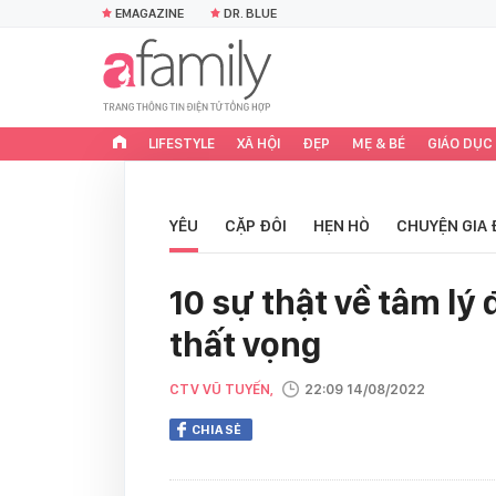
EMAGAZINE
DR. BLUE
LIFESTYLE
XÃ HỘI
ĐẸP
MẸ & BÉ
GIÁO DỤC
YÊU
CẶP ĐÔI
HẸN HÒ
CHUYỆN GIA 
10 sự thật về tâm lý
thất vọng
CTV VŨ TUYẾN,
22:09 14/08/2022
CHIA SẺ