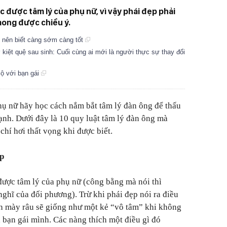
 được tâm lý của phụ nữ, vì vậy phái đẹp phải
mong được chiều ý.
i nên biết càng sớm càng tốt
kiệt quệ sau sinh: Cuối cùng ai mới là người thực sự thay đổi
lộ với bạn gái
hụ nữ hãy học cách nắm bắt tâm lý đàn ông để thấu
nh. Dưới đây là 10 quy luật tâm lý đàn ông mà
chí hơi thất vọng khi được biết.
ẹp
được tâm lý của phụ nữ (công bằng mà nói thì
nghĩ của đối phương). Trừ khi phái đẹp nói ra điều
 mày râu sẽ giống như một kẻ “vô tâm” khi không
a bạn gái mình. Các nàng thích một điều gì đó