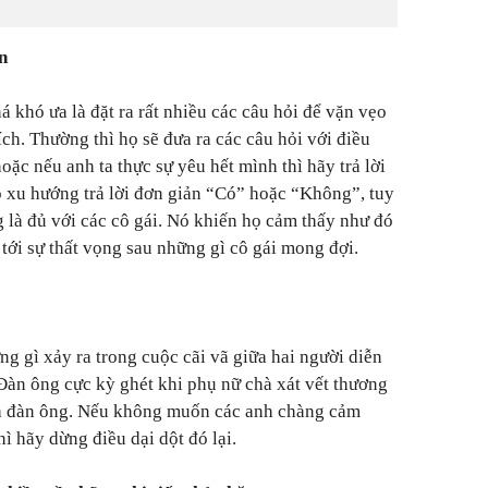
n
 khó ưa là đặt ra rất nhiều các câu hỏi để vặn vẹo
ch. Thường thì họ sẽ đưa ra các câu hỏi với điều
hoặc nếu anh ta thực sự yêu hết mình thì hãy trả lời
 xu hướng trả lời đơn giản “Có” hoặc “Không”, tuy
 là đủ với các cô gái. Nó khiến họ cảm thấy như đó
 tới sự thất vọng sau những gì cô gái mong đợi.
ng gì xảy ra trong cuộc cãi vã giữa hai người diễn
 Đàn ông cực kỳ ghét khi phụ nữ chà xát vết thương
ủa đàn ông. Nếu không muốn các anh chàng cảm
hì hãy dừng điều dại dột đó lại.