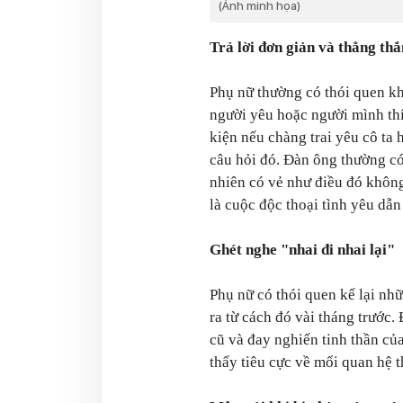
(Ảnh minh họa)
Trả lời đơn giản và thẳng thắ
Phụ nữ thường có thói quen khá
người yêu hoặc người mình thí
kiện nếu chàng trai yêu cô ta 
câu hỏi đó. Đàn ông thường có
nhiên có vẻ như điều đó không
là cuộc độc thoại tình yêu dẫn
Ghét nghe "nhai đi nhai lại"
Phụ nữ có thói quen kể lại nhữ
ra từ cách đó vài tháng trước.
cũ và đay nghiến tinh thần c
thấy tiêu cực về mối quan hệ t