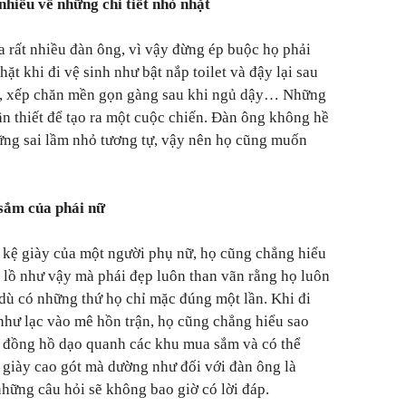
nhiều về những chi tiết nhỏ nhặt
a rất nhiều đàn ông, vì vậy đừng ép buộc họ phải
ặt khi đi vệ sinh như bật nắp toilet và đậy lại sau
ắm, xếp chăn mền gọn gàng sau khi ngủ dậy… Những
n thiết để tạo ra một cuộc chiến. Đàn ông không hề
ng sai lầm nhỏ tương tự, vậy nên họ cũng muốn
 sắm của phái nữ
 kệ giày của một người phụ nữ, họ cũng chẳng hiểu
 lồ như vậy mà phái đẹp luôn than vãn rằng họ luôn
 dù có những thứ họ chỉ mặc đúng một lần. Khi đi
hư lạc vào mê hồn trận, họ cũng chẳng hiểu sao
g đồng hồ dạo quanh các khu mua sắm và có thể
i giày cao gót mà dường như đối với đàn ông là
hững câu hỏi sẽ không bao giờ có lời đáp.