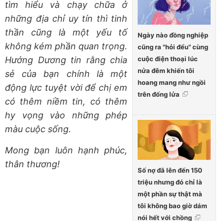
tìm hiểu và chạy chữa ở
những địa chỉ uy tín thì tinh
thần cũng là một yếu tố
Ngày nào đồng nghiệp
không kém phần quan trọng.
cũng ra "hỏi đểu" cùng
cuộc điện thoại lúc
Hướng Dương tin rằng chia
nửa đêm khiến tôi
sẻ của bạn chính là một
hoang mang như ngồi
động lực tuyệt vời để chị em
trên đống lửa
có thêm niềm tin, có thêm
hy vọng vào những phép
màu cuộc sống.
Mong bạn luôn hạnh phúc,
thân thương!
Số nợ đã lên đến 150
triệu nhưng đó chỉ là
một phần sự thật mà
tôi không bao giờ dám
nói hết với chồng