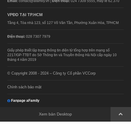
Email:
contact@afamily.vn |
Điện thoại:
024 7309 5555, máy lẻ 62.370
VPĐD TẠI TP.HCM
Tầng 4, Tòa nhà 123, số 127 Võ Văn Tần, Phường Xuân Hòa, TPHCM
Điện thoại:
028 7307 7979
Giấy phép thiết lập trang thông tin điện tử tổng hợp trên mạng số
2217/GP-TTĐT do Sở Thông tin và Truyền thông Hà Nội cấp ngày 10
tháng 4 năm 2019
© Copyright 2008 - 2024 – Công ty Cổ phần VCCorp
Chính sách bảo mật
Fanpage aFamily
Xem bản Desktop