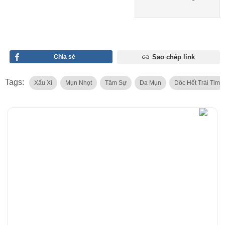
Chia sẻ
Sao chép link
Tags:
Xấu Xí
Mụn Nhọt
Tâm Sự
Da Mụn
Dôc Hết Trái Tim