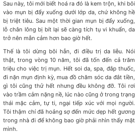
Sau này, tôi mới biết hoá ra đó là kem trộn, khi bôi
vào mụn bị đẩy xuống dưới lớp da, chứ không hề
bị triệt tiêu. Sau một thời gian mụn bị đẩy xuống,
lỗ chân lông bị bít lại sẽ càng tích tụ vi khuẩn, da
trở nên mẫn cảm hơn bao giờ hết.
Thế là tôi dừng bôi hẳn, đi điều trị da liễu. Nói
thật, trong vòng 10 năm, tôi đã tốn đến cả trăm
triệu cho việc trị mụn. Hết soi da, spa, đắp thuốc,
đi nặn mụn định kỳ, mua đồ chăm sóc da đắt tiền,
gì tôi cũng thử hết nhưng đều không đỡ. Tôi rơi
vào trầm cảm nặng nề, lúc nào cũng ở trong trạng
thái mặc cảm, tự ti, ngại tiếp xúc với mọi người.
Tôi thậm chí đã hoảng sợ đến mức dẹp hết gương
trong nhà đi để không bao giờ phải nhìn thấy mặt
mình.