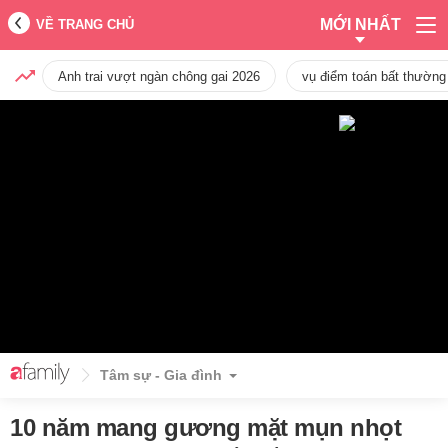
MỚI NHẤT
VỀ TRANG CHỦ
Anh trai vượt ngàn chông gai 2026
vụ điểm toán bất thường
Tâm sự - Gia đình
10 năm mang gương mặt mụn nhọt