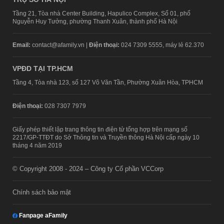
Tầng 21, Tòa nhà Center Building, Hapulico Complex, Số 01, phố
Nguyễn Huy Tưởng, phường Thanh Xuân, thành phố Hà Nội
Email:
contact@afamily.vn |
Điện thoại:
024 7309 5555, máy lẻ 62.370
VPĐD TẠI TP.HCM
Tầng 4, Tòa nhà 123, số 127 Võ Văn Tần, Phường Xuân Hòa, TPHCM
Điện thoại:
028 7307 7979
Giấy phép thiết lập trang thông tin điện tử tổng hợp trên mạng số
2217/GP-TTĐT do Sở Thông tin và Truyền thông Hà Nội cấp ngày 10
tháng 4 năm 2019
© Copyright 2008 - 2024 – Công ty Cổ phần VCCorp
Chính sách bảo mật
Fanpage aFamily