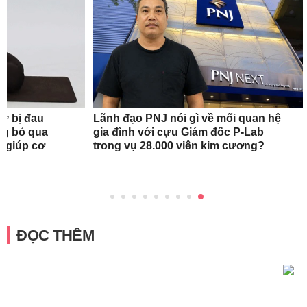
nữ bị đau
Lãnh đạo PNJ nói gì về mối quan hệ
ng bỏ qua
gia đình với cựu Giám đốc P-Lab
c giúp cơ
trong vụ 28.000 viên kim cương?
ĐỌC THÊM