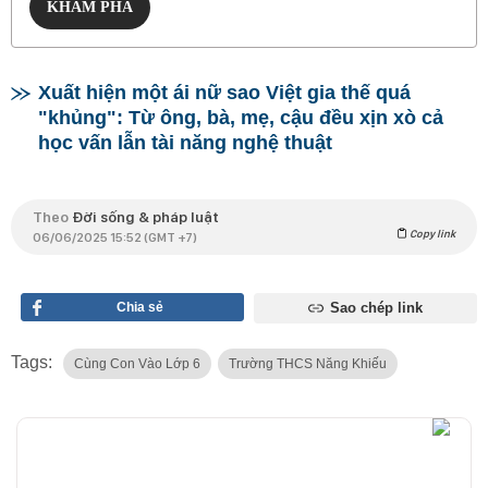
KHÁM PHÁ
Xuất hiện một ái nữ sao Việt gia thế quá
"khủng": Từ ông, bà, mẹ, cậu đều xịn xò cả
học vấn lẫn tài năng nghệ thuật
Theo
Đời sống & pháp luật
Copy link
06/06/2025 15:52 (GMT +7)
Chia sẻ
Sao chép link
Tags:
Cùng Con Vào Lớp 6
Trường THCS Năng Khiếu